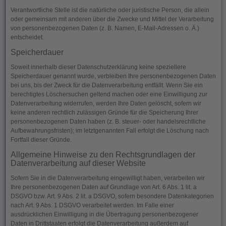
Verantwortliche Stelle ist die natürliche oder juristische Person, die allein
oder gemeinsam mit anderen über die Zwecke und Mittel der Verarbeitung
von personenbezogenen Daten (z. B. Namen, E-Mail-Adressen o. Ä.)
entscheidet.
Speicherdauer
Soweit innerhalb dieser Datenschutzerklärung keine speziellere
Speicherdauer genannt wurde, verbleiben Ihre personenbezogenen Daten
bei uns, bis der Zweck für die Datenverarbeitung entfällt. Wenn Sie ein
berechtigtes Löschersuchen geltend machen oder eine Einwilligung zur
Datenverarbeitung widerrufen, werden Ihre Daten gelöscht, sofern wir
keine anderen rechtlich zulässigen Gründe für die Speicherung Ihrer
personenbezogenen Daten haben (z. B. steuer- oder handelsrechtliche
Aufbewahrungsfristen); im letztgenannten Fall erfolgt die Löschung nach
Fortfall dieser Gründe.
Allgemeine Hinweise zu den Rechtsgrundlagen der
Datenverarbeitung auf dieser Website
Sofern Sie in die Datenverarbeitung eingewilligt haben, verarbeiten wir
Ihre personenbezogenen Daten auf Grundlage von Art. 6 Abs. 1 lit. a
DSGVO bzw. Art. 9 Abs. 2 lit. a DSGVO, sofern besondere Datenkategorien
nach Art. 9 Abs. 1 DSGVO verarbeitet werden. Im Falle einer
ausdrücklichen Einwilligung in die Übertragung personenbezogener
Daten in Drittstaaten erfolgt die Datenverarbeitung außerdem auf