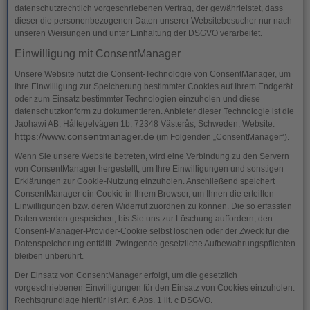
datenschutzrechtlich vorgeschriebenen Vertrag, der gewährleistet, dass
dieser die personenbezogenen Daten unserer Websitebesucher nur nach
unseren Weisungen und unter Einhaltung der DSGVO verarbeitet.
Einwilligung mit ConsentManager
Unsere Website nutzt die Consent-Technologie von ConsentManager, um
Ihre Einwilligung zur Speicherung bestimmter Cookies auf Ihrem Endgerät
oder zum Einsatz bestimmter Technologien einzuholen und diese
datenschutzkonform zu dokumentieren. Anbieter dieser Technologie ist die
Jaohawi AB, Håltegelvägen 1b, 72348 Västerås, Schweden, Website:
https://www.consentmanager.de
(im Folgenden „ConsentManager“).
Wenn Sie unsere Website betreten, wird eine Verbindung zu den Servern
von ConsentManager hergestellt, um Ihre Einwilligungen und sonstigen
Erklärungen zur Cookie-Nutzung einzuholen. Anschließend speichert
ConsentManager ein Cookie in Ihrem Browser, um Ihnen die erteilten
Einwilligungen bzw. deren Widerruf zuordnen zu können. Die so erfassten
Daten werden gespeichert, bis Sie uns zur Löschung auffordern, den
Consent-Manager-Provider-Cookie selbst löschen oder der Zweck für die
Datenspeicherung entfällt. Zwingende gesetzliche Aufbewahrungspflichten
bleiben unberührt.
Der Einsatz von ConsentManager erfolgt, um die gesetzlich
vorgeschriebenen Einwilligungen für den Einsatz von Cookies einzuholen.
Rechtsgrundlage hierfür ist Art. 6 Abs. 1 lit. c DSGVO.