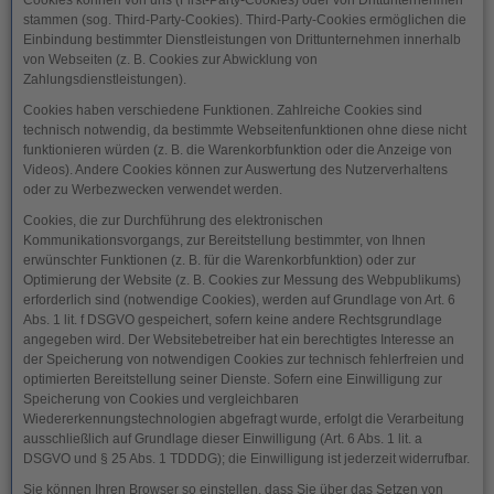
Cookies können von uns (First-Party-Cookies) oder von Drittunternehmen
stammen (sog. Third-Party-Cookies). Third-Party-Cookies ermöglichen die
Einbindung bestimmter Dienstleistungen von Drittunternehmen innerhalb
von Webseiten (z. B. Cookies zur Abwicklung von
Zahlungsdienstleistungen).
Cookies haben verschiedene Funktionen. Zahlreiche Cookies sind
technisch notwendig, da bestimmte Webseitenfunktionen ohne diese nicht
funktionieren würden (z. B. die Warenkorbfunktion oder die Anzeige von
Videos). Andere Cookies können zur Auswertung des Nutzerverhaltens
oder zu Werbezwecken verwendet werden.
Cookies, die zur Durchführung des elektronischen
Kommunikationsvorgangs, zur Bereitstellung bestimmter, von Ihnen
erwünschter Funktionen (z. B. für die Warenkorbfunktion) oder zur
Optimierung der Website (z. B. Cookies zur Messung des Webpublikums)
erforderlich sind (notwendige Cookies), werden auf Grundlage von Art. 6
Abs. 1 lit. f DSGVO gespeichert, sofern keine andere Rechtsgrundlage
angegeben wird. Der Websitebetreiber hat ein berechtigtes Interesse an
der Speicherung von notwendigen Cookies zur technisch fehlerfreien und
optimierten Bereitstellung seiner Dienste. Sofern eine Einwilligung zur
Speicherung von Cookies und vergleichbaren
Wiedererkennungstechnologien abgefragt wurde, erfolgt die Verarbeitung
ausschließlich auf Grundlage dieser Einwilligung (Art. 6 Abs. 1 lit. a
DSGVO und § 25 Abs. 1 TDDDG); die Einwilligung ist jederzeit widerrufbar.
Sie können Ihren Browser so einstellen, dass Sie über das Setzen von