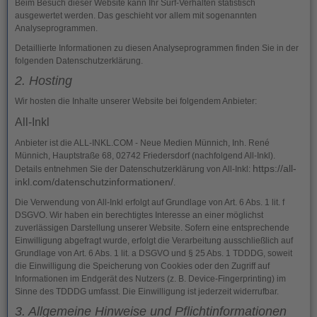
Beim Besuch dieser Website kann Ihr Surf-Verhalten statistisch
ausgewertet werden. Das geschieht vor allem mit sogenannten
Analyseprogrammen.
Detaillierte Informationen zu diesen Analyseprogrammen finden Sie in der
folgenden Datenschutzerklärung.
2. Hosting
Wir hosten die Inhalte unserer Website bei folgendem Anbieter:
All-Inkl
Anbieter ist die ALL-INKL.COM - Neue Medien Münnich, Inh. René
Münnich, Hauptstraße 68, 02742 Friedersdorf (nachfolgend All-Inkl).
https://all-
Details entnehmen Sie der Datenschutzerklärung von All-Inkl:
inkl.com/datenschutzinformationen/
.
Die Verwendung von All-Inkl erfolgt auf Grundlage von Art. 6 Abs. 1 lit. f
DSGVO. Wir haben ein berechtigtes Interesse an einer möglichst
zuverlässigen Darstellung unserer Website. Sofern eine entsprechende
Einwilligung abgefragt wurde, erfolgt die Verarbeitung ausschließlich auf
Grundlage von Art. 6 Abs. 1 lit. a DSGVO und § 25 Abs. 1 TDDDG, soweit
die Einwilligung die Speicherung von Cookies oder den Zugriff auf
Informationen im Endgerät des Nutzers (z. B. Device-Fingerprinting) im
Sinne des TDDDG umfasst. Die Einwilligung ist jederzeit widerrufbar.
3. Allgemeine Hinweise und Pflicht­informationen