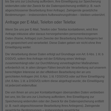
bis Sie uns zur Löschung auffordern, Ihre Einwilligung zur Speicherung
widerrufen oder der Zweck für die Datenspeicherung entfällt (z. B. nach
abgeschlossener Bearbeitung Ihrer Anfrage). Zwingende gesetzliche
Bestimmungen – insbesondere Aufbewahrungsfristen – bleiben unberührt.
Anfrage per E-Mail, Telefon oder Telefax
Wenn Sie uns per E-Mail, Telefon oder Telefax kontaktieren, wird Ihre
Anfrage inklusive aller daraus hervorgehenden personenbezogenen
Daten (Name, Anfrage) zum Zwecke der Bearbeitung Ihres Anliegens bei
uns gespeichert und verarbeitet. Diese Daten geben wir nicht ohne Ihre
Einwilligung weiter.
Die Verarbeitung dieser Daten erfolgt auf Grundlage von Art. 6 Abs. 1 lit. b
DSGVO, sofern Ihre Anfrage mit der Erfüllung eines Vertrags
zusammenhängt oder zur Durchführung vorvertraglicher Maßnahmen
erforderlich ist. In allen übrigen Fällen beruht die Verarbeitung auf unserem
berechtigten Interesse an der effektiven Bearbeitung der an uns
gerichteten Anfragen (Art. 6 Abs. 1 lit. f DSGVO) oder auf Ihrer Einwilligung
(Art. 6 Abs. 1 lit. a DSGVO) sofern diese abgefragt wurde; die Einwilligung
ist jederzeit widerrufbar.
Die von Ihnen an uns per Kontaktanfragen übersandten Daten verbleiben
bei uns, bis Sie uns zur Löschung auffordern, Ihre Einwilligung zur
Speicherung widerrufen oder der Zweck für die Datenspeicherung entfällt
(z. B. nach abgeschlossener Bearbeitung Ihres Anliegens). Zwingende
gesetzliche Bestimmungen – insbesondere gesetzliche