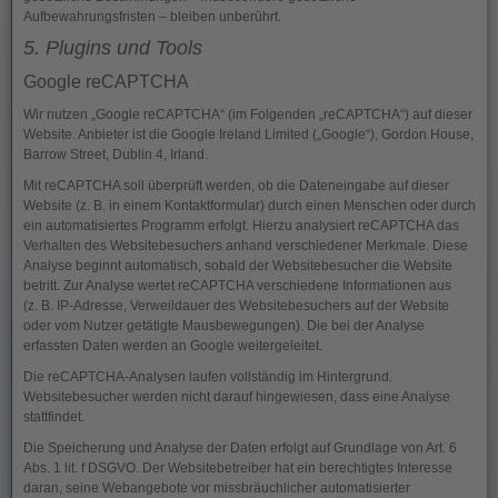
Aufbewahrungsfristen – bleiben unberührt.
5. Plugins und Tools
Google reCAPTCHA
Wir nutzen „Google reCAPTCHA“ (im Folgenden „reCAPTCHA“) auf dieser
Website. Anbieter ist die Google Ireland Limited („Google“), Gordon House,
Barrow Street, Dublin 4, Irland.
Mit reCAPTCHA soll überprüft werden, ob die Dateneingabe auf dieser
Website (z. B. in einem Kontaktformular) durch einen Menschen oder durch
ein automatisiertes Programm erfolgt. Hierzu analysiert reCAPTCHA das
Verhalten des Websitebesuchers anhand verschiedener Merkmale. Diese
Analyse beginnt automatisch, sobald der Websitebesucher die Website
betritt. Zur Analyse wertet reCAPTCHA verschiedene Informationen aus
(z. B. IP-Adresse, Verweildauer des Websitebesuchers auf der Website
oder vom Nutzer getätigte Mausbewegungen). Die bei der Analyse
erfassten Daten werden an Google weitergeleitet.
Die reCAPTCHA-Analysen laufen vollständig im Hintergrund.
Websitebesucher werden nicht darauf hingewiesen, dass eine Analyse
stattfindet.
Die Speicherung und Analyse der Daten erfolgt auf Grundlage von Art. 6
Abs. 1 lit. f DSGVO. Der Websitebetreiber hat ein berechtigtes Interesse
daran, seine Webangebote vor missbräuchlicher automatisierter