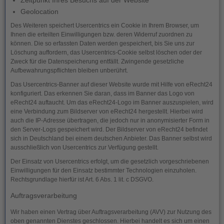
Zeitpunkt Ihres Besuchs auf der Website
Geolocation
Des Weiteren speichert Usercentrics ein Cookie in Ihrem Browser, um
Ihnen die erteilten Einwilligungen bzw. deren Widerruf zuordnen zu
können. Die so erfassten Daten werden gespeichert, bis Sie uns zur
Löschung auffordern, das Usercentrics-Cookie selbst löschen oder der
Zweck für die Datenspeicherung entfällt. Zwingende gesetzliche
Aufbewahrungspflichten bleiben unberührt.
Das Usercentrics-Banner auf dieser Website wurde mit Hilfe von eRecht24
konfiguriert. Das erkennen Sie daran, dass im Banner das Logo von
eRecht24 auftaucht. Um das eRecht24-Logo im Banner auszuspielen, wird
eine Verbindung zum Bildserver von eRecht24 hergestellt. Hierbei wird
auch die IP-Adresse übertragen, die jedoch nur in anonymisierter Form in
den Server-Logs gespeichert wird. Der Bildserver von eRecht24 befindet
sich in Deutschland bei einem deutschen Anbieter. Das Banner selbst wird
ausschließlich von Usercentrics zur Verfügung gestellt.
Der Einsatz von Usercentrics erfolgt, um die gesetzlich vorgeschriebenen
Einwilligungen für den Einsatz bestimmter Technologien einzuholen.
Rechtsgrundlage hierfür ist Art. 6 Abs. 1 lit. c DSGVO.
Auftragsverarbeitung
Wir haben einen Vertrag über Auftragsverarbeitung (AVV) zur Nutzung des
oben genannten Dienstes geschlossen. Hierbei handelt es sich um einen