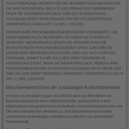
SCHUTZWÜRDIGE GRÜNDE FÜR DIE VERARBEITUNG NACHWEISEN,
DIE IHRE INTERESSEN, RECHTE UND FREIHEITEN ÜBERWIEGEN
ODER DIE VERARBEITUNG DIENT DER GELTENDMACHUNG,
AUSÜBUNG ODER VERTEIDIGUNG VON RECHTSANSPRÜCHEN
(WIDERSPRUCH NACH ART. 21 ABS. 1 DSGVO).
WERDEN IHRE PERSONENBEZOGENEN DATEN VERARBEITET, UM
DIREKTWERBUNG ZU BETREIBEN, SO HABEN SIE DAS RECHT,
JEDERZEIT WIDERSPRUCH GEGEN DIE VERARBEITUNG SIE
BETREFFENDER PERSONENBEZOGENER DATEN ZUM ZWECKE
DERARTIGER WERBUNG EINZULEGEN; DIES GILT AUCH FÜR DAS
PROFILING, SOWEIT ES MIT SOLCHER DIREKTWERBUNG IN
VERBINDUNG STEHT. WENN SIE WIDERSPRECHEN, WERDEN IHRE
PERSONENBEZOGENEN DATEN ANSCHLIESSEND NICHT MEHR ZUM
ZWECKE DER DIREKTWERBUNG VERWENDET (WIDERSPRUCH NACH
ART. 21 ABS. 2 DSGVO).
Beschwerde­recht bei der zuständigen Aufsichts­behörde
Im Falle von Verstößen gegen die DSGVO steht den Betroffenen ein
Beschwerderecht bei einer Aufsichtsbehörde, insbesondere in dem
Mitgliedstaat ihres gewöhnlichen Aufenthalts, ihres Arbeitsplatzes oder des
Orts des mutmaßlichen Verstoßes zu. Das Beschwerderecht besteht
unbeschadet anderweitiger verwaltungsrechtlicher oder gerichtlicher
Rechtsbehelfe.