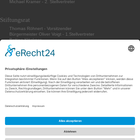
Michael Kramer - 2. Stellvertreter
Stiftungsrat
Thomas Röhnert - Vorsitzender
Bürgermeister Oliver Voigt - 1.Stellvertreter
Bettina
Klöckner
Friederike Böcher
Stephan Magirius
Impressum
Datenschutzerklärung