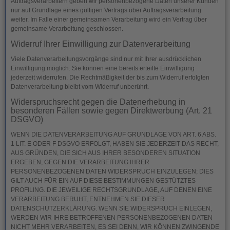
Auftragsverarbeitern geben wir personenbezogene Daten unserer Kunden
nur auf Grundlage eines gültigen Vertrags über Auftragsverarbeitung
weiter. Im Falle einer gemeinsamen Verarbeitung wird ein Vertrag über
gemeinsame Verarbeitung geschlossen.
Widerruf Ihrer Einwilligung zur Datenverarbeitung
Viele Datenverarbeitungsvorgänge sind nur mit Ihrer ausdrücklichen
Einwilligung möglich. Sie können eine bereits erteilte Einwilligung
jederzeit widerrufen. Die Rechtmäßigkeit der bis zum Widerruf erfolgten
Datenverarbeitung bleibt vom Widerruf unberührt.
Widerspruchsrecht gegen die Datenerhebung in
besonderen Fällen sowie gegen Direktwerbung (Art. 21
DSGVO)
WENN DIE DATENVERARBEITUNG AUF GRUNDLAGE VON ART. 6 ABS.
1 LIT. E ODER F DSGVO ERFOLGT, HABEN SIE JEDERZEIT DAS RECHT,
AUS GRÜNDEN, DIE SICH AUS IHRER BESONDEREN SITUATION
ERGEBEN, GEGEN DIE VERARBEITUNG IHRER
PERSONENBEZOGENEN DATEN WIDERSPRUCH EINZULEGEN; DIES
GILT AUCH FÜR EIN AUF DIESE BESTIMMUNGEN GESTÜTZTES
PROFILING. DIE JEWEILIGE RECHTSGRUNDLAGE, AUF DENEN EINE
VERARBEITUNG BERUHT, ENTNEHMEN SIE DIESER
DATENSCHUTZERKLÄRUNG. WENN SIE WIDERSPRUCH EINLEGEN,
WERDEN WIR IHRE BETROFFENEN PERSONENBEZOGENEN DATEN
NICHT MEHR VERARBEITEN, ES SEI DENN, WIR KÖNNEN ZWINGENDE