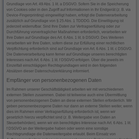
Grundlage von Art. 49 Abs. 1 lit. a DSGVO. Sofern Sie in die Speicherung
von Cookies oder in den Zugriff auf Informationen in Ihr Endgerät (z. B. via
Device-Fingerprinting) eingewilligt haben, erfolgt die Datenverarbeitung
zusätzlich auf Grundlage von § 25 Abs. 1 TDDDG. Die Einwilligung ist
jederzeit widerrufbar. Sind Ihre Daten zur Vertragserfüllung oder zur
Durchführung vorvertraglicher Maßnahmen erforderlich, verarbeiten wir
Ihre Daten auf Grundlage des Art. 6 Abs. 1 lit. b DSGVO. Des Weiteren
verarbeiten wir Ihre Daten, sofern diese zur Erfüllung einer rechtlichen
Verpflichtung erforderlich sind auf Grundlage von Art. 6 Abs. 1 lit. c DSGVO.
Die Datenverarbeitung kann ferner auf Grundlage unseres berechtigten
Interesses nach Art. 6 Abs. 1 lit. f DSGVO erfolgen. Über die jeweils im
Einzelfall einschlägigen Rechtsgrundlagen wird in den folgenden
Absätzen dieser Datenschutzerklärung informiert.
Empfänger von personenbezogenen Daten
Im Rahmen unserer Geschäftstätigkeit arbeiten wir mit verschiedenen
externen Stellen zusammen. Dabei ist teilweise auch eine Übermittlung
von personenbezogenen Daten an diese externen Stellen erforderlich. Wir
geben personenbezogene Daten nur dann an externe Stellen weiter, wenn
dies im Rahmen einer Vertragserfüllung erforderlich ist, wenn wir
gesetzlich hierzu verpflichtet sind (z. B. Weitergabe von Daten an
Steuerbehörden), wenn wir ein berechtigtes Interesse nach Art. 6 Abs. 1 lit.
f DSGVO an der Weitergabe haben oder wenn eine sonstige
Rechtsgrundlage die Datenweitergabe erlaubt. Beim Einsatz von