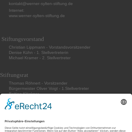
kontakt@werner-sylten-stiftung.de
Internet:
www.werner-sylten-stiftung.de
Stiftungsvorstand
Christian Lippmann - Vorstandsvorsitzender
Denise Kühn - 1. Stellvertreterin
Michael Kramer - 2. Stellvertreter
Stiftungsrat
Thomas Röhnert - Vorsitzender
Bürgermeister Oliver Voigt - 1.Stellvertreter
Bettina
Klöckner
Friederike Böcher
Stephan Magirius