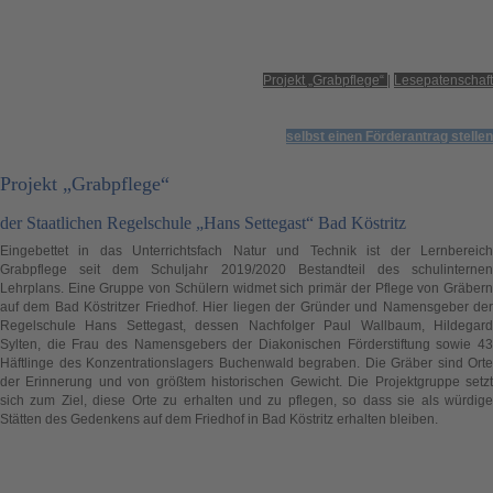
Projekt „Grabpflege“
|
Lesepatenschaft
selbst einen Förderantrag stellen
Projekt „Grabpflege“
der Staatlichen Regelschule „Hans Settegast“ Bad Köstritz
Eingebettet in das Unterrichtsfach Natur und Technik ist der Lernbereich
Grabpflege seit dem Schuljahr 2019/2020 Bestandteil des schulinternen
Lehrplans. Eine Gruppe von Schülern widmet sich primär der Pflege von Gräbern
auf dem Bad Köstritzer Friedhof. Hier liegen der Gründer und Namensgeber der
Regelschule Hans Settegast, dessen Nachfolger Paul Wallbaum, Hildegard
Sylten, die Frau des Namensgebers der Diakonischen Förderstiftung sowie 43
Häftlinge des Konzentrationslagers Buchenwald begraben. Die Gräber sind Orte
der Erinnerung und von größtem historischen Gewicht. Die Projektgruppe setzt
sich zum Ziel, diese Orte zu erhalten und zu pflegen, so dass sie als würdige
Stätten des Gedenkens auf dem Friedhof in Bad Köstritz erhalten bleiben.