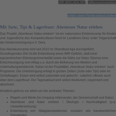
WIR MISCHEN MIT
|
Stiftungsschulplätze
selbst einen Förderantrag stellen
Mit Jurte, Tipi & Lagerfeuer: Abenteuer Natur erleben
Das Projekt „Abenteuer Natur erleben“ ist ein naturnahes Erlebniscamp für Kinder
und Jugendliche des Kompetenzteam-Nord im Landkreis Greiz unter Trägerschaft
der Kindervereinigung e.V. Gera.
Das Abenteuercamp wird seit 2010 im Strandbad Aga durchgeführt.
Grundlegendes Ziel ist die Entwicklung eines WIR-Gefühls, statt einer
egozentrischen Ellenbogenmentalität sowie die Nähe zur Natur. Ebenso eine
Entschleunigung vom Alltag u.a. durch die Befreiung von Medien und
Unterhaltungselektronik. Dabei ist der Projekttitel „Abenteuer Natur erleben“ auch
Programm. Die Unterbringung erfolgt in großen Zelten (Jurte oder Tipi) oder im
Schlafwagen. Essen wird selbst zubereitet und gekocht - natürlich oftmals auch
über dem Lagerfeuer. Der Tagesablauf wird selbst strukturiert, organisiert und
absolviert.
Inhaltlich geht es vor allem um die zentralen Themen:
Regeln und Werte (im Umgang miteinander, der Gemeinschaft und Natur)
Abenteuer und Natur erleben / Ökologie / Nachhaltigkeit (u.a.
Umwelterziehung)
Entwicklung von Alltagskompetenzen, sozialen wie handwerklichen
Fähigkeiten