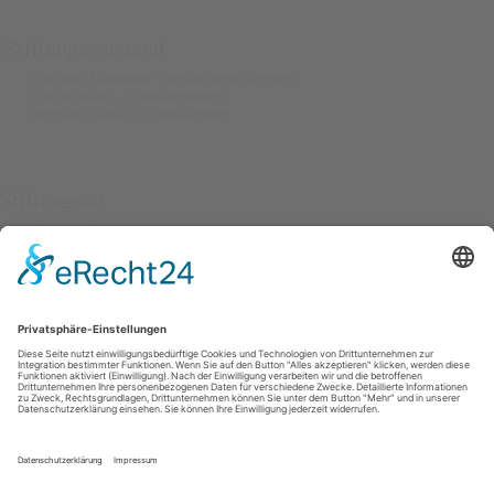
Stiftungsvorstand
Christian Lippmann - Vorstandsvorsitzender
Denise Kühn - 1. Stellvertreterin
Michael Kramer - 2. Stellvertreter
Stiftungsrat
Thomas Röhnert - Vorsitzender
Bürgermeister Oliver Voigt - 1.Stellvertreter
Bettina
Klöckner
Friederike Böcher
Stephan Magirius