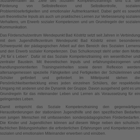
Sozialverhalten ab. Ziele des Sozialen Kompetenztrainings sind u.a. die
Förderung von Selbstreflexion und Selbstkontrolle, sozialen
Problemlösefertigkeiten und emotionaler Aufmerksamkeit. Dabei geht es sowohl
um theoretische Inputs als auch um praktisches Lernen zur Verbesserung sozialen
Verhaltens, um Erwerb sozialer Kompetenzen und um Grundregeln der sozialen
Kommunikation.
Das Förderschulzentrum Wendepunkt Bad Köstritz setzt seit Jahren in Verbindung
mit dem Jugendhilfezentrum Wendepunkt Bad Köstritz einen besonderen
Schwerpunkt der pädagogischen Arbeit auf den Bereich des Sozialen Lernens
und den Erwerb sozialer Kompetenzen. Das Schulkonzept steht unter dem Motto
„Fit für´s Leben“. Dafür ist das Soziale Kompetenztraining ein wesentlicher und
zentraler Baustein. Mit theoretischen Inputs und erfahrungsbezogenen und
handlungsorientierten Trainingseinheiten sowie deren Reflexion werden
altersangemessen spezielle Fähigkeiten und Fertigkeiten der Schülerinnen und
Schüler gefördert und gefordert. Im Mittelpunkt stehen die
Persönlichkeitsentwicklung eines jeden einzelnen Schülers, der respektvolle
Umgang mit anderen und die Dynamik der Gruppe. Davon ausgehend geht es um
Grundregeln für das miteinander Leben und Lernen als Voraussetzung für ein
gelingendes Leben.
Damit entspricht das Soziale Kompetenztraining den gegenwärtigen
Herausforderungen der stationären Jugendhilfe und den spezifischen Bedarfen
von jungen Menschen mit umfassenden sonderpädagogischen Förderbedarfen.
Die Kinder und Jugendlichen können auf diesem Wege neben den schulisch-
fachlichen Bildungsinhalten die erforderlichen Erfahrungen und Kompetenzen im
sozialen und emotionalen Miteinander erwerben und einüben.