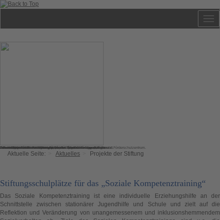
Geschwister-Scholl-Haus Hauptgebäude - Zentrale für Jugendheim und Förderschulzentrum.
Das Hauptgebäude der Stiftung in der Zeit von Pfarrer Werner Sylten.
Werner-Sylten-Haus - Hier wohnte Pfarrer Sylten mit seiner Familie.
Johann-Hinrich-Wichern-Haus - Wird jetzt für eine Wohngruppe genutzt.
Johann-Heinrich-Pestalozzi-Haus
Julius-Sturm-Haus - Als Wohngruppen für Jugendliche genutzt.
7-Familien-Haus Wohnungen - Für externe Mieter.
Aktuelle Seite:
Aktuelles
Projekte der Stiftung
Stiftungsschulplätze für das „Soziale Kompetenztraining“
Das Soziale Kompetenztraining ist eine individuelle Erziehungshilfe an der
Schnittstelle zwischen stationärer Jugendhilfe und Schule und zielt auf die
Reflektion und Veränderung von unangemessenem und inklusionshemmendem