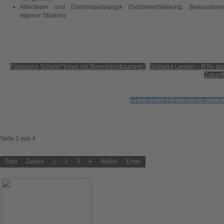
Abenteuer und Erlebnispädagogik (Selbstwertstärkung, Bewusstsein
eigener Stärken)
Förderung Schüler*Innen mit Beeinträchtigungen
|
Digitales Lernen – fit für die
Zukunft
selbst einen Förderantrag stellen
Seite 1 von 4
Start
Zurück
1
2
3
4
Weiter
Ende