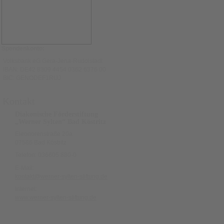
Spendenkonto:
Volksbank eG Gera-Jena-Rudolstadt
IBAN: DE42 8309 4454 0362 6376 00
BIC: GENODEF1RUJ
Kontakt
Diakonische Förderstiftung
„Werner Sylten“ Bad Köstritz
Eleonorenstraße 20a
07586 Bad Köstritz
Telefon: 036605 880-0
E-Mail:
kontakt@werner-sylten-stiftung.de
Internet:
www.werner-sylten-stiftung.de