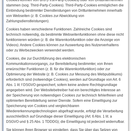
Cookies können von uns (First-Party-Cookies) oder von Drittunternehmen
stammen (sog. Third-Party-Cookies). Third-Party-Cookies ermöglichen die
Einbindung bestimmter Dienstleistungen von Drittunternehmen innerhalb
von Webseiten (z. B. Cookies zur Abwicklung von
Zahlungsdienstleistungen).
Cookies haben verschiedene Funktionen. Zahlreiche Cookies sind
technisch notwendig, da bestimmte Webseitenfunktionen ohne diese nicht
funktionieren würden (z. B. die Warenkorbfunktion oder die Anzeige von
Videos). Andere Cookies können zur Auswertung des Nutzerverhaltens
oder zu Werbezwecken verwendet werden.
Cookies, die zur Durchführung des elektronischen
Kommunikationsvorgangs, zur Bereitstellung bestimmter, von Ihnen
erwünschter Funktionen (z. B. für die Warenkorbfunktion) oder zur
Optimierung der Website (z. B. Cookies zur Messung des Webpublikums)
erforderlich sind (notwendige Cookies), werden auf Grundlage von Art. 6
Abs. 1 lit. f DSGVO gespeichert, sofern keine andere Rechtsgrundlage
angegeben wird. Der Websitebetreiber hat ein berechtigtes Interesse an
der Speicherung von notwendigen Cookies zur technisch fehlerfreien und
optimierten Bereitstellung seiner Dienste. Sofern eine Einwilligung zur
Speicherung von Cookies und vergleichbaren
Wiedererkennungstechnologien abgefragt wurde, erfolgt die Verarbeitung
ausschließlich auf Grundlage dieser Einwilligung (Art. 6 Abs. 1 lit. a
DSGVO und § 25 Abs. 1 TDDDG); die Einwilligung ist jederzeit widerrufbar.
Sie können Ihren Browser so einstellen, dass Sie über das Setzen von