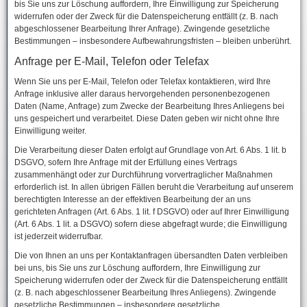
bis Sie uns zur Löschung auffordern, Ihre Einwilligung zur Speicherung
widerrufen oder der Zweck für die Datenspeicherung entfällt (z. B. nach
abgeschlossener Bearbeitung Ihrer Anfrage). Zwingende gesetzliche
Bestimmungen – insbesondere Aufbewahrungsfristen – bleiben unberührt.
Anfrage per E-Mail, Telefon oder Telefax
Wenn Sie uns per E-Mail, Telefon oder Telefax kontaktieren, wird Ihre
Anfrage inklusive aller daraus hervorgehenden personenbezogenen
Daten (Name, Anfrage) zum Zwecke der Bearbeitung Ihres Anliegens bei
uns gespeichert und verarbeitet. Diese Daten geben wir nicht ohne Ihre
Einwilligung weiter.
Die Verarbeitung dieser Daten erfolgt auf Grundlage von Art. 6 Abs. 1 lit. b
DSGVO, sofern Ihre Anfrage mit der Erfüllung eines Vertrags
zusammenhängt oder zur Durchführung vorvertraglicher Maßnahmen
erforderlich ist. In allen übrigen Fällen beruht die Verarbeitung auf unserem
berechtigten Interesse an der effektiven Bearbeitung der an uns
gerichteten Anfragen (Art. 6 Abs. 1 lit. f DSGVO) oder auf Ihrer Einwilligung
(Art. 6 Abs. 1 lit. a DSGVO) sofern diese abgefragt wurde; die Einwilligung
ist jederzeit widerrufbar.
Die von Ihnen an uns per Kontaktanfragen übersandten Daten verbleiben
bei uns, bis Sie uns zur Löschung auffordern, Ihre Einwilligung zur
Speicherung widerrufen oder der Zweck für die Datenspeicherung entfällt
(z. B. nach abgeschlossener Bearbeitung Ihres Anliegens). Zwingende
gesetzliche Bestimmungen – insbesondere gesetzliche