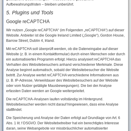
Aufbewahrungsfristen – bleiben unberührt.
5. Plugins und Tools
Google reCAPTCHA
Wir nutzen „Google reCAPTCHA“ (im Folgenden „reCAPTCHA“) auf dieser
Website. Anbieter ist die Google Ireland Limited („Google“), Gordon House,
Barrow Street, Dublin 4, Irland.
Mit reCAPTCHA soll überprüft werden, ob die Dateneingabe auf dieser
Website (z. B. in einem Kontaktformular) durch einen Menschen oder durch
ein automatisiertes Programm erfolgt. Hierzu analysiert reCAPTCHA das
Verhalten des Websitebesuchers anhand verschiedener Merkmale. Diese
Analyse beginnt automatisch, sobald der Websitebesucher die Website
betritt. Zur Analyse wertet reCAPTCHA verschiedene Informationen aus
(z. B. IP-Adresse, Verweildauer des Websitebesuchers auf der Website
oder vom Nutzer getätigte Mausbewegungen). Die bei der Analyse
erfassten Daten werden an Google weitergeleitet.
Die reCAPTCHA-Analysen laufen vollständig im Hintergrund.
Websitebesucher werden nicht darauf hingewiesen, dass eine Analyse
stattfindet.
Die Speicherung und Analyse der Daten erfolgt auf Grundlage von Art. 6
Abs. 1 lit. f DSGVO. Der Websitebetreiber hat ein berechtigtes Interesse
daran, seine Webangebote vor missbräuchlicher automatisierter