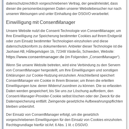
datenschutzrechtlich vorgeschriebenen Vertrag, der gewährleistet, dass
dieser die personenbezogenen Daten unserer Websitebesucher nur nach
unseren Weisungen und unter Einhaltung der DSGVO verarbeitet.
Einwilligung mit ConsentManager
Unsere Website nutzt die Consent-Technologie von ConsentManager, um
Ihre Einwilligung zur Speicherung bestimmter Cookies auf Ihrem Endgerät
oder zum Einsatz bestimmter Technologien einzuholen und diese
datenschutzkonform zu dokumentieren. Anbieter dieser Technologie ist die
Jaohawi AB, Håltegelvägen 1b, 72348 Västerås, Schweden, Website:
https://www.consentmanager.de
(im Folgenden „ConsentManager“).
Wenn Sie unsere Website betreten, wird eine Verbindung zu den Servern
von ConsentManager hergestellt, um Ihre Einwilligungen und sonstigen
Erklärungen zur Cookie-Nutzung einzuholen. Anschließend speichert
ConsentManager ein Cookie in Ihrem Browser, um Ihnen die erteilten
Einwilligungen bzw. deren Widerruf zuordnen zu können. Die so erfassten
Daten werden gespeichert, bis Sie uns zur Löschung auffordern, den
Consent-Manager-Provider-Cookie selbst löschen oder der Zweck für die
Datenspeicherung entfällt. Zwingende gesetzliche Aufbewahrungspflichten
bleiben unberührt.
Der Einsatz von ConsentManager erfolgt, um die gesetzlich
vorgeschriebenen Einwilligungen für den Einsatz von Cookies einzuholen.
Rechtsgrundlage hierfür ist Art. 6 Abs. 1 lit. c DSGVO.