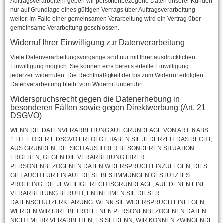
Auftragsverarbeitern geben wir personenbezogene Daten unserer Kunden
nur auf Grundlage eines gültigen Vertrags über Auftragsverarbeitung
weiter. Im Falle einer gemeinsamen Verarbeitung wird ein Vertrag über
gemeinsame Verarbeitung geschlossen.
Widerruf Ihrer Einwilligung zur Datenverarbeitung
Viele Datenverarbeitungsvorgänge sind nur mit Ihrer ausdrücklichen
Einwilligung möglich. Sie können eine bereits erteilte Einwilligung
jederzeit widerrufen. Die Rechtmäßigkeit der bis zum Widerruf erfolgten
Datenverarbeitung bleibt vom Widerruf unberührt.
Widerspruchsrecht gegen die Datenerhebung in
besonderen Fällen sowie gegen Direktwerbung (Art. 21
DSGVO)
WENN DIE DATENVERARBEITUNG AUF GRUNDLAGE VON ART. 6 ABS.
1 LIT. E ODER F DSGVO ERFOLGT, HABEN SIE JEDERZEIT DAS RECHT,
AUS GRÜNDEN, DIE SICH AUS IHRER BESONDEREN SITUATION
ERGEBEN, GEGEN DIE VERARBEITUNG IHRER
PERSONENBEZOGENEN DATEN WIDERSPRUCH EINZULEGEN; DIES
GILT AUCH FÜR EIN AUF DIESE BESTIMMUNGEN GESTÜTZTES
PROFILING. DIE JEWEILIGE RECHTSGRUNDLAGE, AUF DENEN EINE
VERARBEITUNG BERUHT, ENTNEHMEN SIE DIESER
DATENSCHUTZERKLÄRUNG. WENN SIE WIDERSPRUCH EINLEGEN,
WERDEN WIR IHRE BETROFFENEN PERSONENBEZOGENEN DATEN
NICHT MEHR VERARBEITEN, ES SEI DENN, WIR KÖNNEN ZWINGENDE