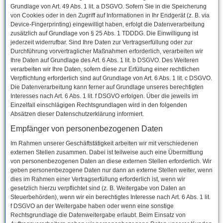
Grundlage von Art. 49 Abs. 1 lit. a DSGVO. Sofern Sie in die Speicherung
von Cookies oder in den Zugriff auf Informationen in Ihr Endgerät (z. B. via
Device-Fingerprinting) eingewilligt haben, erfolgt die Datenverarbeitung
zusätzlich auf Grundlage von § 25 Abs. 1 TDDDG. Die Einwilligung ist
jederzeit widerrufbar. Sind Ihre Daten zur Vertragserfüllung oder zur
Durchführung vorvertraglicher Maßnahmen erforderlich, verarbeiten wir
Ihre Daten auf Grundlage des Art. 6 Abs. 1 lit. b DSGVO. Des Weiteren
verarbeiten wir Ihre Daten, sofern diese zur Erfüllung einer rechtlichen
Verpflichtung erforderlich sind auf Grundlage von Art. 6 Abs. 1 lit. c DSGVO.
Die Datenverarbeitung kann ferner auf Grundlage unseres berechtigten
Interesses nach Art. 6 Abs. 1 lit. f DSGVO erfolgen. Über die jeweils im
Einzelfall einschlägigen Rechtsgrundlagen wird in den folgenden
Absätzen dieser Datenschutzerklärung informiert.
Empfänger von personenbezogenen Daten
Im Rahmen unserer Geschäftstätigkeit arbeiten wir mit verschiedenen
externen Stellen zusammen. Dabei ist teilweise auch eine Übermittlung
von personenbezogenen Daten an diese externen Stellen erforderlich. Wir
geben personenbezogene Daten nur dann an externe Stellen weiter, wenn
dies im Rahmen einer Vertragserfüllung erforderlich ist, wenn wir
gesetzlich hierzu verpflichtet sind (z. B. Weitergabe von Daten an
Steuerbehörden), wenn wir ein berechtigtes Interesse nach Art. 6 Abs. 1 lit.
f DSGVO an der Weitergabe haben oder wenn eine sonstige
Rechtsgrundlage die Datenweitergabe erlaubt. Beim Einsatz von