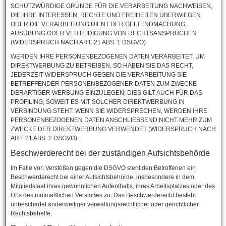
SCHUTZWÜRDIGE GRÜNDE FÜR DIE VERARBEITUNG NACHWEISEN,
DIE IHRE INTERESSEN, RECHTE UND FREIHEITEN ÜBERWIEGEN
ODER DIE VERARBEITUNG DIENT DER GELTENDMACHUNG,
AUSÜBUNG ODER VERTEIDIGUNG VON RECHTSANSPRÜCHEN
(WIDERSPRUCH NACH ART. 21 ABS. 1 DSGVO).
WERDEN IHRE PERSONENBEZOGENEN DATEN VERARBEITET, UM
DIREKTWERBUNG ZU BETREIBEN, SO HABEN SIE DAS RECHT,
JEDERZEIT WIDERSPRUCH GEGEN DIE VERARBEITUNG SIE
BETREFFENDER PERSONENBEZOGENER DATEN ZUM ZWECKE
DERARTIGER WERBUNG EINZULEGEN; DIES GILT AUCH FÜR DAS
PROFILING, SOWEIT ES MIT SOLCHER DIREKTWERBUNG IN
VERBINDUNG STEHT. WENN SIE WIDERSPRECHEN, WERDEN IHRE
PERSONENBEZOGENEN DATEN ANSCHLIESSEND NICHT MEHR ZUM
ZWECKE DER DIREKTWERBUNG VERWENDET (WIDERSPRUCH NACH
ART. 21 ABS. 2 DSGVO).
Beschwerde­recht bei der zuständigen Aufsichts­behörde
Im Falle von Verstößen gegen die DSGVO steht den Betroffenen ein
Beschwerderecht bei einer Aufsichtsbehörde, insbesondere in dem
Mitgliedstaat ihres gewöhnlichen Aufenthalts, ihres Arbeitsplatzes oder des
Orts des mutmaßlichen Verstoßes zu. Das Beschwerderecht besteht
unbeschadet anderweitiger verwaltungsrechtlicher oder gerichtlicher
Rechtsbehelfe.