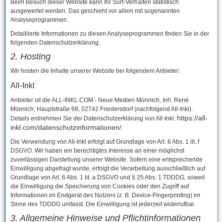
Beim Besuch dieser Website kann Ihr Surf-Verhalten statistisch
ausgewertet werden. Das geschieht vor allem mit sogenannten
Analyseprogrammen.
Detaillierte Informationen zu diesen Analyseprogrammen finden Sie in der
folgenden Datenschutzerklärung.
2. Hosting
Wir hosten die Inhalte unserer Website bei folgendem Anbieter:
All-Inkl
Anbieter ist die ALL-INKL.COM - Neue Medien Münnich, Inh. René
Münnich, Hauptstraße 68, 02742 Friedersdorf (nachfolgend All-Inkl).
https://all-
Details entnehmen Sie der Datenschutzerklärung von All-Inkl:
inkl.com/datenschutzinformationen/
.
Die Verwendung von All-Inkl erfolgt auf Grundlage von Art. 6 Abs. 1 lit. f
DSGVO. Wir haben ein berechtigtes Interesse an einer möglichst
zuverlässigen Darstellung unserer Website. Sofern eine entsprechende
Einwilligung abgefragt wurde, erfolgt die Verarbeitung ausschließlich auf
Grundlage von Art. 6 Abs. 1 lit. a DSGVO und § 25 Abs. 1 TDDDG, soweit
die Einwilligung die Speicherung von Cookies oder den Zugriff auf
Informationen im Endgerät des Nutzers (z. B. Device-Fingerprinting) im
Sinne des TDDDG umfasst. Die Einwilligung ist jederzeit widerrufbar.
3. Allgemeine Hinweise und Pflicht­informationen