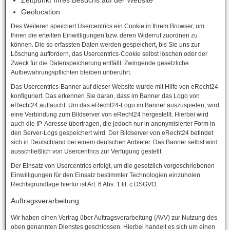
Zeitpunkt Ihres Besuchs auf der Website
Geolocation
Des Weiteren speichert Usercentrics ein Cookie in Ihrem Browser, um
Ihnen die erteilten Einwilligungen bzw. deren Widerruf zuordnen zu
können. Die so erfassten Daten werden gespeichert, bis Sie uns zur
Löschung auffordern, das Usercentrics-Cookie selbst löschen oder der
Zweck für die Datenspeicherung entfällt. Zwingende gesetzliche
Aufbewahrungspflichten bleiben unberührt.
Das Usercentrics-Banner auf dieser Website wurde mit Hilfe von eRecht24
konfiguriert. Das erkennen Sie daran, dass im Banner das Logo von
eRecht24 auftaucht. Um das eRecht24-Logo im Banner auszuspielen, wird
eine Verbindung zum Bildserver von eRecht24 hergestellt. Hierbei wird
auch die IP-Adresse übertragen, die jedoch nur in anonymisierter Form in
den Server-Logs gespeichert wird. Der Bildserver von eRecht24 befindet
sich in Deutschland bei einem deutschen Anbieter. Das Banner selbst wird
ausschließlich von Usercentrics zur Verfügung gestellt.
Der Einsatz von Usercentrics erfolgt, um die gesetzlich vorgeschriebenen
Einwilligungen für den Einsatz bestimmter Technologien einzuholen.
Rechtsgrundlage hierfür ist Art. 6 Abs. 1 lit. c DSGVO.
Auftragsverarbeitung
Wir haben einen Vertrag über Auftragsverarbeitung (AVV) zur Nutzung des
oben genannten Dienstes geschlossen. Hierbei handelt es sich um einen