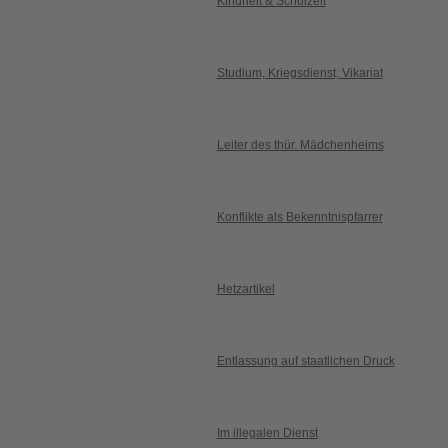
Kindheit & Schulzeit
Studium, Kriegsdienst, Vikariat
Leiter des thür. Mädchenheims
Konflikte als Bekenntnispfarrer
Hetzartikel
Entlassung auf staatlichen Druck
Im illegalen Dienst