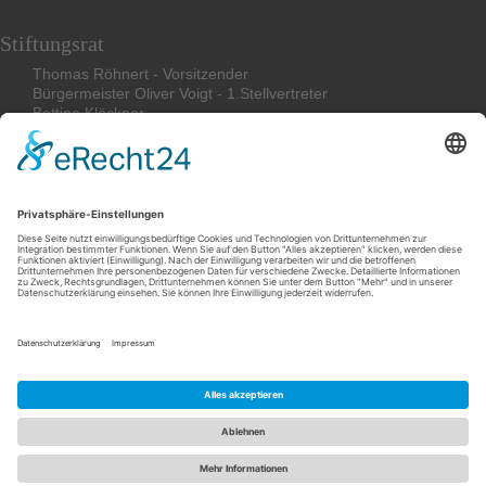
Stiftungsrat
Thomas Röhnert - Vorsitzender
Bürgermeister Oliver Voigt - 1.Stellvertreter
Bettina
Klöckner
Friederike Böcher
Stephan Magirius
Impressum
Datenschutzerklärung