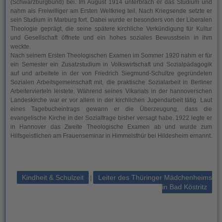
(Schwarzburgbund) bei. Im August 1914 unterbrach er das Studium und
nahm als Freiwilliger am Ersten Weltkrieg teil. Nach Kriegsende setzte er
sein Studium in Marburg fort. Dabei wurde er besonders von der Liberalen
Theologie geprägt, die seine spätere kirchliche Verkündigung für Kultur
und Gesellschaft öffnete und ein hohes soziales Bewusstsein in ihm
weckte.
Nach seinem Ersten Theologischen Examen im Sommer 1920 nahm er für
ein Semester ein Zusatzstudium in Volkswirtschaft und Sozialpädagogik
auf und arbeitete in der von Friedrich Siegmund-Schultze gegründeten
Sozialen Arbeitsgemeinschaft mit, die praktische Sozialarbeit in Berliner
Arbeitervierteln leistete. Während seines Vikariats in der hannoverschen
Landeskirche war er vor allem in der kirchlichen Jugendarbeit tätig. Laut
eines Tagebucheintrags gewann er die Überzeugung, dass die
evangelische Kirche in der Sozialfrage bisher versagt habe. 1922 legte er
in Hannover das Zweite Theologische Examen ab und wurde zum
Hilfsgeistlichen am Frauenseminar in Himmelsthür bei Hildesheim ernannt.
Kindheit & Schulzeit
Leiter des Thüringer Mädchenheims
|
in Bad Köstritz