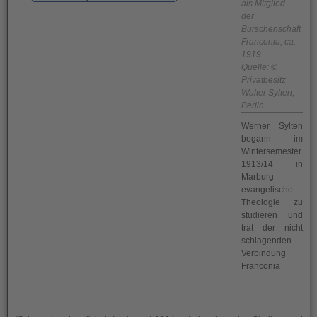
als Mitglied
der
Burschenschaft
Franconia, ca.
1919
Quelle: ©
Privatbesitz
Walter Sylten,
Berlin
Werner Sylten
begann im
Wintersemester
1913/14 in
Marburg
evangelische
Theologie zu
studieren und
trat der nicht
schlagenden
Verbindung
Franconia