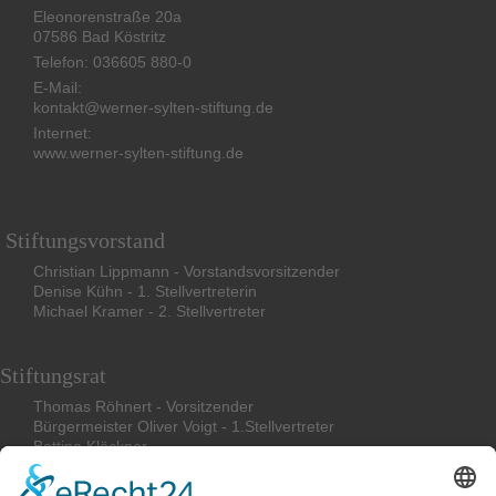
Eleonorenstraße 20a
07586 Bad Köstritz
Telefon: 036605 880-0
E-Mail:
kontakt@werner-sylten-stiftung.de
Internet:
www.werner-sylten-stiftung.de
Stiftungsvorstand
Christian Lippmann - Vorstandsvorsitzender
Denise Kühn - 1. Stellvertreterin
Michael Kramer - 2. Stellvertreter
Stiftungsrat
Thomas Röhnert - Vorsitzender
Bürgermeister Oliver Voigt - 1.Stellvertreter
Bettina
Klöckner
Friederike Böcher
Stephan Magirius