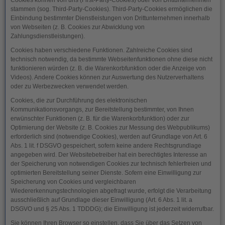
Cookies können von uns (First-Party-Cookies) oder von Drittunternehmen
stammen (sog. Third-Party-Cookies). Third-Party-Cookies ermöglichen die
Einbindung bestimmter Dienstleistungen von Drittunternehmen innerhalb
von Webseiten (z. B. Cookies zur Abwicklung von
Zahlungsdienstleistungen).
Cookies haben verschiedene Funktionen. Zahlreiche Cookies sind
technisch notwendig, da bestimmte Webseitenfunktionen ohne diese nicht
funktionieren würden (z. B. die Warenkorbfunktion oder die Anzeige von
Videos). Andere Cookies können zur Auswertung des Nutzerverhaltens
oder zu Werbezwecken verwendet werden.
Cookies, die zur Durchführung des elektronischen
Kommunikationsvorgangs, zur Bereitstellung bestimmter, von Ihnen
erwünschter Funktionen (z. B. für die Warenkorbfunktion) oder zur
Optimierung der Website (z. B. Cookies zur Messung des Webpublikums)
erforderlich sind (notwendige Cookies), werden auf Grundlage von Art. 6
Abs. 1 lit. f DSGVO gespeichert, sofern keine andere Rechtsgrundlage
angegeben wird. Der Websitebetreiber hat ein berechtigtes Interesse an
der Speicherung von notwendigen Cookies zur technisch fehlerfreien und
optimierten Bereitstellung seiner Dienste. Sofern eine Einwilligung zur
Speicherung von Cookies und vergleichbaren
Wiedererkennungstechnologien abgefragt wurde, erfolgt die Verarbeitung
ausschließlich auf Grundlage dieser Einwilligung (Art. 6 Abs. 1 lit. a
DSGVO und § 25 Abs. 1 TDDDG); die Einwilligung ist jederzeit widerrufbar.
Sie können Ihren Browser so einstellen, dass Sie über das Setzen von