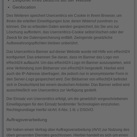
Zeitpunkt Ihres Besuchs auf der Website
Geolocation
Des Weiteren speichert Usercentrics ein Cookie in Ihrem Browser, um
Ihnen die erteilten Einwilligungen bzw. deren Widerruf zuordnen zu
können. Die so erfassten Daten werden gespeichert, bis Sie uns zur
Löschung auffordern, das Usercentrics-Cookie selbst löschen oder der
Zweck für die Datenspeicherung entfällt. Zwingende gesetzliche
Aufbewahrungspflichten bleiben unberührt.
Das Usercentrics-Banner auf dieser Website wurde mit Hilfe von eRecht24
konfiguriert. Das erkennen Sie daran, dass im Banner das Logo von
eRecht24 auftaucht. Um das eRecht24-Logo im Banner auszuspielen, wird
eine Verbindung zum Bildserver von eRecht24 hergestellt. Hierbei wird
auch die IP-Adresse übertragen, die jedoch nur in anonymisierter Form in
den Server-Logs gespeichert wird. Der Bildserver von eRecht24 befindet
sich in Deutschland bei einem deutschen Anbieter. Das Banner selbst wird
ausschließlich von Usercentrics zur Verfügung gestellt.
Der Einsatz von Usercentrics erfolgt, um die gesetzlich vorgeschriebenen
Einwilligungen für den Einsatz bestimmter Technologien einzuholen.
Rechtsgrundlage hierfür ist Art. 6 Abs. 1 lit. c DSGVO.
Auftragsverarbeitung
Wir haben einen Vertrag über Auftragsverarbeitung (AVV) zur Nutzung des
oben genannten Dienstes geschlossen. Hierbei handelt es sich um einen