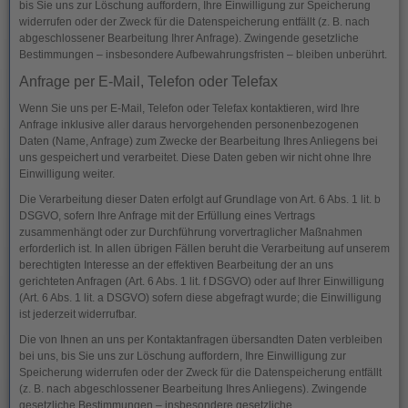
bis Sie uns zur Löschung auffordern, Ihre Einwilligung zur Speicherung
widerrufen oder der Zweck für die Datenspeicherung entfällt (z. B. nach
abgeschlossener Bearbeitung Ihrer Anfrage). Zwingende gesetzliche
Bestimmungen – insbesondere Aufbewahrungsfristen – bleiben unberührt.
Anfrage per E-Mail, Telefon oder Telefax
Wenn Sie uns per E-Mail, Telefon oder Telefax kontaktieren, wird Ihre
Anfrage inklusive aller daraus hervorgehenden personenbezogenen
Daten (Name, Anfrage) zum Zwecke der Bearbeitung Ihres Anliegens bei
uns gespeichert und verarbeitet. Diese Daten geben wir nicht ohne Ihre
Einwilligung weiter.
Die Verarbeitung dieser Daten erfolgt auf Grundlage von Art. 6 Abs. 1 lit. b
DSGVO, sofern Ihre Anfrage mit der Erfüllung eines Vertrags
zusammenhängt oder zur Durchführung vorvertraglicher Maßnahmen
erforderlich ist. In allen übrigen Fällen beruht die Verarbeitung auf unserem
berechtigten Interesse an der effektiven Bearbeitung der an uns
gerichteten Anfragen (Art. 6 Abs. 1 lit. f DSGVO) oder auf Ihrer Einwilligung
(Art. 6 Abs. 1 lit. a DSGVO) sofern diese abgefragt wurde; die Einwilligung
ist jederzeit widerrufbar.
Die von Ihnen an uns per Kontaktanfragen übersandten Daten verbleiben
bei uns, bis Sie uns zur Löschung auffordern, Ihre Einwilligung zur
Speicherung widerrufen oder der Zweck für die Datenspeicherung entfällt
(z. B. nach abgeschlossener Bearbeitung Ihres Anliegens). Zwingende
gesetzliche Bestimmungen – insbesondere gesetzliche