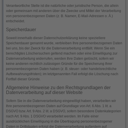
Verantwortliche Stelle ist die natürliche oder juristische Person, die allein
oder gemeinsam mit anderen über die Zwecke und Mittel der Verarbeitung
von personenbezogenen Daten (z. B. Namen, E-Mail-Adressen o. Ä.)
entscheidet.
Speicherdauer
Soweit innerhalb dieser Datenschutzerklärung keine speziellere
Speicherdauer genannt wurde, verbleiben Ihre personenbezogenen Daten
bei uns, bis der Zweck für die Datenverarbeitung entfällt. Wenn Sie ein
berechtigtes Löschersuchen geltend machen oder eine Einwilligung zur
Datenverarbeitung widerrufen, werden Ihre Daten gelöscht, sofern wir
keine anderen rechtlich zulässigen Gründe für die Speicherung Ihrer
personenbezogenen Daten haben (z. B. steuer- oder handelsrechtliche
Aufbewahrungsfristen); im letztgenannten Fall erfolgt die Löschung nach
Fortfall dieser Gründe.
Allgemeine Hinweise zu den Rechtsgrundlagen der
Datenverarbeitung auf dieser Website
Sofern Sie in die Datenverarbeitung eingewilligt haben, verarbeiten wir
Ihre personenbezogenen Daten auf Grundlage von Art. 6 Abs. 1 lit. a
DSGVO bzw. Art. 9 Abs. 2 lit. a DSGVO, sofern besondere Datenkategorien
nach Art. 9 Abs. 1 DSGVO verarbeitet werden. Im Falle einer
ausdrücklichen Einwilligung in die Übertragung personenbezogener
Daten in Drittstaaten erfolgt die Datenverarbeitung außerdem auf