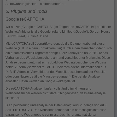
Aufbewahrungsfristen – bleiben unberührt.
5. Plugins und Tools
Google reCAPTCHA
Wir nutzen „Google reCAPTCHA“ (im Folgenden „reCAPTCHA“) auf dieser
Website. Anbieter ist die Google Ireland Limited („Google“), Gordon House,
Barrow Street, Dublin 4, Irland.
Mit reCAPTCHA soll überprüft werden, ob die Dateneingabe auf dieser
Website (z. B. in einem Kontaktformular) durch einen Menschen oder durch
ein automatisiertes Programm erfolgt. Hierzu analysiert reCAPTCHA das
Verhalten des Websitebesuchers anhand verschiedener Merkmale. Diese
Analyse beginnt automatisch, sobald der Websitebesucher die Website
betritt. Zur Analyse wertet reCAPTCHA verschiedene Informationen aus
(z. B. IP-Adresse, Verweildauer des Websitebesuchers auf der Website
oder vom Nutzer getätigte Mausbewegungen). Die bei der Analyse
erfassten Daten werden an Google weitergeleitet.
Die reCAPTCHA-Analysen laufen vollständig im Hintergrund.
Websitebesucher werden nicht darauf hingewiesen, dass eine Analyse
stattfindet.
Die Speicherung und Analyse der Daten erfolgt auf Grundlage von Art. 6
Abs. 1 lit. f DSGVO. Der Websitebetreiber hat ein berechtigtes Interesse
daran, seine Webangebote vor missbräuchlicher automatisierter