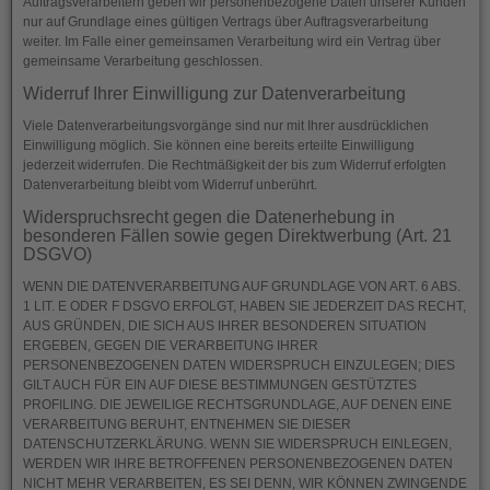
Auftragsverarbeitern geben wir personenbezogene Daten unserer Kunden
nur auf Grundlage eines gültigen Vertrags über Auftragsverarbeitung
weiter. Im Falle einer gemeinsamen Verarbeitung wird ein Vertrag über
gemeinsame Verarbeitung geschlossen.
Widerruf Ihrer Einwilligung zur Datenverarbeitung
Viele Datenverarbeitungsvorgänge sind nur mit Ihrer ausdrücklichen
Einwilligung möglich. Sie können eine bereits erteilte Einwilligung
jederzeit widerrufen. Die Rechtmäßigkeit der bis zum Widerruf erfolgten
Datenverarbeitung bleibt vom Widerruf unberührt.
Widerspruchsrecht gegen die Datenerhebung in
besonderen Fällen sowie gegen Direktwerbung (Art. 21
DSGVO)
WENN DIE DATENVERARBEITUNG AUF GRUNDLAGE VON ART. 6 ABS.
1 LIT. E ODER F DSGVO ERFOLGT, HABEN SIE JEDERZEIT DAS RECHT,
AUS GRÜNDEN, DIE SICH AUS IHRER BESONDEREN SITUATION
ERGEBEN, GEGEN DIE VERARBEITUNG IHRER
PERSONENBEZOGENEN DATEN WIDERSPRUCH EINZULEGEN; DIES
GILT AUCH FÜR EIN AUF DIESE BESTIMMUNGEN GESTÜTZTES
PROFILING. DIE JEWEILIGE RECHTSGRUNDLAGE, AUF DENEN EINE
VERARBEITUNG BERUHT, ENTNEHMEN SIE DIESER
DATENSCHUTZERKLÄRUNG. WENN SIE WIDERSPRUCH EINLEGEN,
WERDEN WIR IHRE BETROFFENEN PERSONENBEZOGENEN DATEN
NICHT MEHR VERARBEITEN, ES SEI DENN, WIR KÖNNEN ZWINGENDE