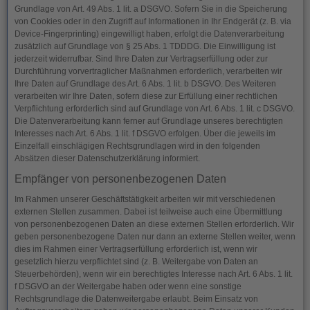
Grundlage von Art. 49 Abs. 1 lit. a DSGVO. Sofern Sie in die Speicherung
von Cookies oder in den Zugriff auf Informationen in Ihr Endgerät (z. B. via
Device-Fingerprinting) eingewilligt haben, erfolgt die Datenverarbeitung
zusätzlich auf Grundlage von § 25 Abs. 1 TDDDG. Die Einwilligung ist
jederzeit widerrufbar. Sind Ihre Daten zur Vertragserfüllung oder zur
Durchführung vorvertraglicher Maßnahmen erforderlich, verarbeiten wir
Ihre Daten auf Grundlage des Art. 6 Abs. 1 lit. b DSGVO. Des Weiteren
verarbeiten wir Ihre Daten, sofern diese zur Erfüllung einer rechtlichen
Verpflichtung erforderlich sind auf Grundlage von Art. 6 Abs. 1 lit. c DSGVO.
Die Datenverarbeitung kann ferner auf Grundlage unseres berechtigten
Interesses nach Art. 6 Abs. 1 lit. f DSGVO erfolgen. Über die jeweils im
Einzelfall einschlägigen Rechtsgrundlagen wird in den folgenden
Absätzen dieser Datenschutzerklärung informiert.
Empfänger von personenbezogenen Daten
Im Rahmen unserer Geschäftstätigkeit arbeiten wir mit verschiedenen
externen Stellen zusammen. Dabei ist teilweise auch eine Übermittlung
von personenbezogenen Daten an diese externen Stellen erforderlich. Wir
geben personenbezogene Daten nur dann an externe Stellen weiter, wenn
dies im Rahmen einer Vertragserfüllung erforderlich ist, wenn wir
gesetzlich hierzu verpflichtet sind (z. B. Weitergabe von Daten an
Steuerbehörden), wenn wir ein berechtigtes Interesse nach Art. 6 Abs. 1 lit.
f DSGVO an der Weitergabe haben oder wenn eine sonstige
Rechtsgrundlage die Datenweitergabe erlaubt. Beim Einsatz von