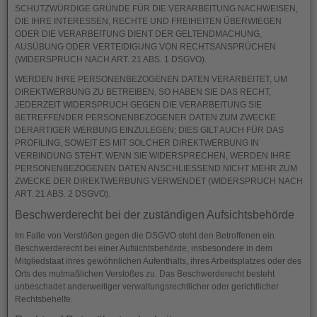
SCHUTZWÜRDIGE GRÜNDE FÜR DIE VERARBEITUNG NACHWEISEN,
DIE IHRE INTERESSEN, RECHTE UND FREIHEITEN ÜBERWIEGEN
ODER DIE VERARBEITUNG DIENT DER GELTENDMACHUNG,
AUSÜBUNG ODER VERTEIDIGUNG VON RECHTSANSPRÜCHEN
(WIDERSPRUCH NACH ART. 21 ABS. 1 DSGVO).
WERDEN IHRE PERSONENBEZOGENEN DATEN VERARBEITET, UM
DIREKTWERBUNG ZU BETREIBEN, SO HABEN SIE DAS RECHT,
JEDERZEIT WIDERSPRUCH GEGEN DIE VERARBEITUNG SIE
BETREFFENDER PERSONENBEZOGENER DATEN ZUM ZWECKE
DERARTIGER WERBUNG EINZULEGEN; DIES GILT AUCH FÜR DAS
PROFILING, SOWEIT ES MIT SOLCHER DIREKTWERBUNG IN
VERBINDUNG STEHT. WENN SIE WIDERSPRECHEN, WERDEN IHRE
PERSONENBEZOGENEN DATEN ANSCHLIESSEND NICHT MEHR ZUM
ZWECKE DER DIREKTWERBUNG VERWENDET (WIDERSPRUCH NACH
ART. 21 ABS. 2 DSGVO).
Beschwerde­recht bei der zuständigen Aufsichts­behörde
Im Falle von Verstößen gegen die DSGVO steht den Betroffenen ein
Beschwerderecht bei einer Aufsichtsbehörde, insbesondere in dem
Mitgliedstaat ihres gewöhnlichen Aufenthalts, ihres Arbeitsplatzes oder des
Orts des mutmaßlichen Verstoßes zu. Das Beschwerderecht besteht
unbeschadet anderweitiger verwaltungsrechtlicher oder gerichtlicher
Rechtsbehelfe.