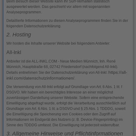
Beim Besuch dieser Website kann Ihr Surf-Verhalten statistisch
ausgewertet werden. Das geschieht vor allem mit sogenannten
Analyseprogrammen.
Detaillierte Informationen zu diesen Analyseprogrammen finden Sie in der
folgenden Datenschutzerklärung.
2. Hosting
Wir hosten die Inhalte unserer Website bei folgendem Anbieter:
All-Inkl
Anbieter ist die ALL-INKL.COM - Neue Medien Münnich, Inh. René
Münnich, Hauptstraße 68, 02742 Friedersdorf (nachfolgend All-Inkl).
https://all-
Details entnehmen Sie der Datenschutzerklärung von All-Inkl:
inkl.com/datenschutzinformationen/
.
Die Verwendung von All-Inkl erfolgt auf Grundlage von Art. 6 Abs. 1 lit. f
DSGVO. Wir haben ein berechtigtes Interesse an einer möglichst
zuverlässigen Darstellung unserer Website. Sofern eine entsprechende
Einwilligung abgefragt wurde, erfolgt die Verarbeitung ausschließlich auf
Grundlage von Art. 6 Abs. 1 lit. a DSGVO und § 25 Abs. 1 TDDDG, soweit
die Einwilligung die Speicherung von Cookies oder den Zugriff auf
Informationen im Endgerät des Nutzers (z. B. Device-Fingerprinting) im
Sinne des TDDDG umfasst. Die Einwilligung ist jederzeit widerrufbar.
3. Allgemeine Hinweise und Pflicht­informationen