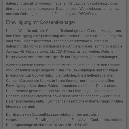
datenschutzrechtlich vorgeschriebenen Vertrag, der gewährleistet, dass
dieser die personenbezogenen Daten unserer Websitebesucher nur nach
unseren Weisungen und unter Einhaltung der DSGVO verarbeitet.
Einwilligung mit ConsentManager
Unsere Website nutzt die Consent-Technologie von ConsentManager, um
Ihre Einwilligung zur Speicherung bestimmter Cookies auf Ihrem Endgerät
oder zum Einsatz bestimmter Technologien einzuholen und diese
datenschutzkonform zu dokumentieren. Anbieter dieser Technologie ist die
Jaohawi AB, Håltegelvägen 1b, 72348 Västerås, Schweden, Website:
https://www.consentmanager.de
(im Folgenden „ConsentManager“).
Wenn Sie unsere Website betreten, wird eine Verbindung zu den Servern
von ConsentManager hergestellt, um Ihre Einwilligungen und sonstigen
Erklärungen zur Cookie-Nutzung einzuholen. Anschließend speichert
ConsentManager ein Cookie in Ihrem Browser, um Ihnen die erteilten
Einwilligungen bzw. deren Widerruf zuordnen zu können. Die so erfassten
Daten werden gespeichert, bis Sie uns zur Löschung auffordern, den
Consent-Manager-Provider-Cookie selbst löschen oder der Zweck für die
Datenspeicherung entfällt. Zwingende gesetzliche Aufbewahrungspflichten
bleiben unberührt.
Der Einsatz von ConsentManager erfolgt, um die gesetzlich
vorgeschriebenen Einwilligungen für den Einsatz von Cookies einzuholen.
Rechtsgrundlage hierfür ist Art. 6 Abs. 1 lit. c DSGVO.