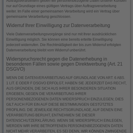
Auftragsverarbeitern geben wir personenbezogene Daten unserer Kunden
nur auf Grundlage eines gültigen Vertrags über Auftragsverarbeitung
weiter. Im Falle einer gemeinsamen Verarbeitung wird ein Vertrag über
gemeinsame Verarbeitung geschlossen.
Widerruf Ihrer Einwilligung zur Datenverarbeitung
Viele Datenverarbeitungsvorgänge sind nur mit Ihrer ausdrücklichen
Einwilligung möglich. Sie können eine bereits erteilte Einwilligung
jederzeit widerrufen. Die Rechtmäßigkeit der bis zum Widerruf erfolgten
Datenverarbeitung bleibt vom Widerruf unberührt.
Widerspruchsrecht gegen die Datenerhebung in
besonderen Fällen sowie gegen Direktwerbung (Art. 21
DSGVO)
WENN DIE DATENVERARBEITUNG AUF GRUNDLAGE VON ART. 6 ABS.
1 LIT. E ODER F DSGVO ERFOLGT, HABEN SIE JEDERZEIT DAS RECHT,
AUS GRÜNDEN, DIE SICH AUS IHRER BESONDEREN SITUATION
ERGEBEN, GEGEN DIE VERARBEITUNG IHRER
PERSONENBEZOGENEN DATEN WIDERSPRUCH EINZULEGEN; DIES
GILT AUCH FÜR EIN AUF DIESE BESTIMMUNGEN GESTÜTZTES
PROFILING. DIE JEWEILIGE RECHTSGRUNDLAGE, AUF DENEN EINE
VERARBEITUNG BERUHT, ENTNEHMEN SIE DIESER
DATENSCHUTZERKLÄRUNG. WENN SIE WIDERSPRUCH EINLEGEN,
WERDEN WIR IHRE BETROFFENEN PERSONENBEZOGENEN DATEN
NICHT MEHR VERARBEITEN, ES SEI DENN, WIR KÖNNEN ZWINGENDE