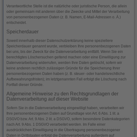
Verantwortliche Stelle ist die natürliche oder juristische Person, die allein
oder gemeinsam mit anderen über die Zwecke und Mittel der Verarbeitung
von personenbezogenen Daten (z. B. Namen, E-Mail-Adressen o. Ä.)
entscheidet.
Speicherdauer
Soweit innerhalb dieser Datenschutzerklärung keine speziellere
Speicherdauer genannt wurde, verbleiben Ihre personenbezogenen Daten
bei uns, bis der Zweck für die Datenverarbeitung entfällt. Wenn Sie ein
berechtigtes Löschersuchen geltend machen oder eine Einwilligung zur
Datenverarbeitung widerrufen, werden Ihre Daten gelöscht, sofern wir
keine anderen rechtlich zulässigen Gründe für die Speicherung Ihrer
personenbezogenen Daten haben (z. B. steuer- oder handelsrechtliche
Aufbewahrungsfristen); im letztgenannten Fall erfolgt die Löschung nach
Fortfall dieser Gründe.
Allgemeine Hinweise zu den Rechtsgrundlagen der
Datenverarbeitung auf dieser Website
Sofern Sie in die Datenverarbeitung eingewilligt haben, verarbeiten wir
Ihre personenbezogenen Daten auf Grundlage von Art. 6 Abs. 1 lit. a
DSGVO bzw. Art. 9 Abs. 2 lit. a DSGVO, sofern besondere Datenkategorien
nach Art. 9 Abs. 1 DSGVO verarbeitet werden. Im Falle einer
ausdrücklichen Einwilligung in die Übertragung personenbezogener
Daten in Drittstaaten erfolgt die Datenverarbeitung außerdem auf