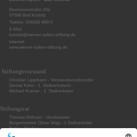
Eleonorenstraße 20a
07586 Bad Köstritz
Telefon: 036605 880-0
E-Mail:
kontakt@werner-sylten-stiftung.de
Internet:
www.werner-sylten-stiftung.de
Stiftungsvorstand
Christian Lippmann - Vorstandsvorsitzender
Denise Kühn - 1. Stellvertreterin
Michael Kramer - 2. Stellvertreter
Stiftungsrat
Thomas Röhnert - Vorsitzender
Bürgermeister Oliver Voigt - 1.Stellvertreter
Bettina
Klöckner
Friederike Böcher