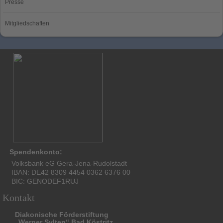
Presse
Mitgliedschaften
Spendenkonto:
Volksbank eG Gera-Jena-Rudolstadt
IBAN: DE42 8309 4454 0362 6376 00
BIC: GENODEF1RUJ
Kontakt
Diakonische Förderstiftung
„Werner Sylten“ Bad Köstritz