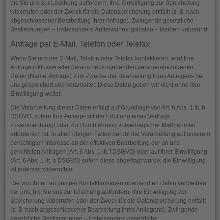
bis Sie uns zur Löschung auffordern, Ihre Einwilligung zur Speicherung
widerrufen oder der Zweck für die Datenspeicherung entfällt (z. B. nach
abgeschlossener Bearbeitung Ihrer Anfrage). Zwingende gesetzliche
Bestimmungen – insbesondere Aufbewahrungsfristen – bleiben unberührt.
Anfrage per E-Mail, Telefon oder Telefax
Wenn Sie uns per E-Mail, Telefon oder Telefax kontaktieren, wird Ihre
Anfrage inklusive aller daraus hervorgehenden personenbezogenen
Daten (Name, Anfrage) zum Zwecke der Bearbeitung Ihres Anliegens bei
uns gespeichert und verarbeitet. Diese Daten geben wir nicht ohne Ihre
Einwilligung weiter.
Die Verarbeitung dieser Daten erfolgt auf Grundlage von Art. 6 Abs. 1 lit. b
DSGVO, sofern Ihre Anfrage mit der Erfüllung eines Vertrags
zusammenhängt oder zur Durchführung vorvertraglicher Maßnahmen
erforderlich ist. In allen übrigen Fällen beruht die Verarbeitung auf unserem
berechtigten Interesse an der effektiven Bearbeitung der an uns
gerichteten Anfragen (Art. 6 Abs. 1 lit. f DSGVO) oder auf Ihrer Einwilligung
(Art. 6 Abs. 1 lit. a DSGVO) sofern diese abgefragt wurde; die Einwilligung
ist jederzeit widerrufbar.
Die von Ihnen an uns per Kontaktanfragen übersandten Daten verbleiben
bei uns, bis Sie uns zur Löschung auffordern, Ihre Einwilligung zur
Speicherung widerrufen oder der Zweck für die Datenspeicherung entfällt
(z. B. nach abgeschlossener Bearbeitung Ihres Anliegens). Zwingende
gesetzliche Bestimmungen – insbesondere gesetzliche