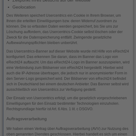
Zeitpunkt Ihres Besuchs auf der Website
Geolocation
Des Weiteren speichert Usercentrics ein Cookie in Ihrem Browser, um
Ihnen die erteilten Einwilligungen bzw. deren Widerruf zuordnen zu
können. Die so erfassten Daten werden gespeichert, bis Sie uns zur
Löschung auffordern, das Usercentrics-Cookie selbst löschen oder der
Zweck für die Datenspeicherung entfällt. Zwingende gesetzliche
Aufbewahrungspflichten bleiben unberührt.
Das Usercentrics-Banner auf dieser Website wurde mit Hilfe von eRecht24
konfiguriert. Das erkennen Sie daran, dass im Banner das Logo von
eRecht24 auftaucht. Um das eRecht24-Logo im Banner auszuspielen, wird
eine Verbindung zum Bildserver von eRecht24 hergestellt. Hierbei wird
auch die IP-Adresse übertragen, die jedoch nur in anonymisierter Form in
den Server-Logs gespeichert wird. Der Bildserver von eRecht24 befindet
sich in Deutschland bei einem deutschen Anbieter. Das Banner selbst wird
ausschließlich von Usercentrics zur Verfügung gestellt.
Der Einsatz von Usercentrics erfolgt, um die gesetzlich vorgeschriebenen
Einwilligungen für den Einsatz bestimmter Technologien einzuholen.
Rechtsgrundlage hierfür ist Art. 6 Abs. 1 lit. c DSGVO.
Auftragsverarbeitung
Wir haben einen Vertrag über Auftragsverarbeitung (AVV) zur Nutzung des
oben genannten Dienstes geschlossen. Hierbei handelt es sich um einen