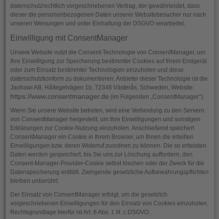
datenschutzrechtlich vorgeschriebenen Vertrag, der gewährleistet, dass
dieser die personenbezogenen Daten unserer Websitebesucher nur nach
unseren Weisungen und unter Einhaltung der DSGVO verarbeitet.
Einwilligung mit ConsentManager
Unsere Website nutzt die Consent-Technologie von ConsentManager, um
Ihre Einwilligung zur Speicherung bestimmter Cookies auf Ihrem Endgerät
oder zum Einsatz bestimmter Technologien einzuholen und diese
datenschutzkonform zu dokumentieren. Anbieter dieser Technologie ist die
Jaohawi AB, Håltegelvägen 1b, 72348 Västerås, Schweden, Website:
https://www.consentmanager.de
(im Folgenden „ConsentManager“).
Wenn Sie unsere Website betreten, wird eine Verbindung zu den Servern
von ConsentManager hergestellt, um Ihre Einwilligungen und sonstigen
Erklärungen zur Cookie-Nutzung einzuholen. Anschließend speichert
ConsentManager ein Cookie in Ihrem Browser, um Ihnen die erteilten
Einwilligungen bzw. deren Widerruf zuordnen zu können. Die so erfassten
Daten werden gespeichert, bis Sie uns zur Löschung auffordern, den
Consent-Manager-Provider-Cookie selbst löschen oder der Zweck für die
Datenspeicherung entfällt. Zwingende gesetzliche Aufbewahrungspflichten
bleiben unberührt.
Der Einsatz von ConsentManager erfolgt, um die gesetzlich
vorgeschriebenen Einwilligungen für den Einsatz von Cookies einzuholen.
Rechtsgrundlage hierfür ist Art. 6 Abs. 1 lit. c DSGVO.