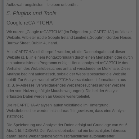
Aufbewahrungsfristen – bleiben unberührt.
5. Plugins und Tools
Google reCAPTCHA
Wir nutzen „Google reCAPTCHA“ (im Folgenden „reCAPTCHA“) auf dieser
Website. Anbieter ist die Google Ireland Limited („Google“), Gordon House,
Barrow Street, Dublin 4, Irland.
Mit reCAPTCHA soll überprüft werden, ob die Dateneingabe auf dieser
Website (z. B. in einem Kontaktformular) durch einen Menschen oder durch
ein automatisiertes Programm erfolgt. Hierzu analysiert reCAPTCHA das
Verhalten des Websitebesuchers anhand verschiedener Merkmale. Diese
Analyse beginnt automatisch, sobald der Websitebesucher die Website
betritt. Zur Analyse wertet reCAPTCHA verschiedene Informationen aus
(z. B. IP-Adresse, Verweildauer des Websitebesuchers auf der Website
oder vom Nutzer getätigte Mausbewegungen). Die bei der Analyse
erfassten Daten werden an Google weitergeleitet.
Die reCAPTCHA-Analysen laufen vollständig im Hintergrund.
Websitebesucher werden nicht darauf hingewiesen, dass eine Analyse
stattfindet.
Die Speicherung und Analyse der Daten erfolgt auf Grundlage von Art. 6
Abs. 1 lit. f DSGVO. Der Websitebetreiber hat ein berechtigtes Interesse
daran, seine Webangebote vor missbräuchlicher automatisierter