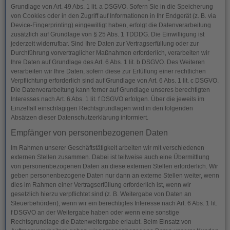
Grundlage von Art. 49 Abs. 1 lit. a DSGVO. Sofern Sie in die Speicherung
von Cookies oder in den Zugriff auf Informationen in Ihr Endgerät (z. B. via
Device-Fingerprinting) eingewilligt haben, erfolgt die Datenverarbeitung
zusätzlich auf Grundlage von § 25 Abs. 1 TDDDG. Die Einwilligung ist
jederzeit widerrufbar. Sind Ihre Daten zur Vertragserfüllung oder zur
Durchführung vorvertraglicher Maßnahmen erforderlich, verarbeiten wir
Ihre Daten auf Grundlage des Art. 6 Abs. 1 lit. b DSGVO. Des Weiteren
verarbeiten wir Ihre Daten, sofern diese zur Erfüllung einer rechtlichen
Verpflichtung erforderlich sind auf Grundlage von Art. 6 Abs. 1 lit. c DSGVO.
Die Datenverarbeitung kann ferner auf Grundlage unseres berechtigten
Interesses nach Art. 6 Abs. 1 lit. f DSGVO erfolgen. Über die jeweils im
Einzelfall einschlägigen Rechtsgrundlagen wird in den folgenden
Absätzen dieser Datenschutzerklärung informiert.
Empfänger von personenbezogenen Daten
Im Rahmen unserer Geschäftstätigkeit arbeiten wir mit verschiedenen
externen Stellen zusammen. Dabei ist teilweise auch eine Übermittlung
von personenbezogenen Daten an diese externen Stellen erforderlich. Wir
geben personenbezogene Daten nur dann an externe Stellen weiter, wenn
dies im Rahmen einer Vertragserfüllung erforderlich ist, wenn wir
gesetzlich hierzu verpflichtet sind (z. B. Weitergabe von Daten an
Steuerbehörden), wenn wir ein berechtigtes Interesse nach Art. 6 Abs. 1 lit.
f DSGVO an der Weitergabe haben oder wenn eine sonstige
Rechtsgrundlage die Datenweitergabe erlaubt. Beim Einsatz von