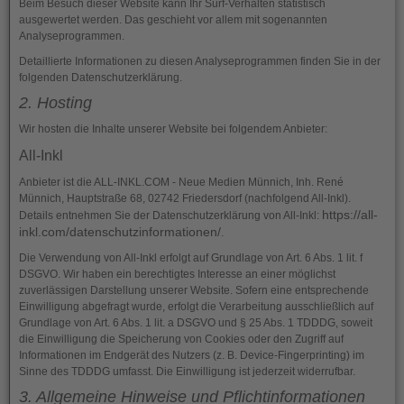
Beim Besuch dieser Website kann Ihr Surf-Verhalten statistisch
ausgewertet werden. Das geschieht vor allem mit sogenannten
Analyseprogrammen.
Detaillierte Informationen zu diesen Analyseprogrammen finden Sie in der
folgenden Datenschutzerklärung.
2. Hosting
Wir hosten die Inhalte unserer Website bei folgendem Anbieter:
All-Inkl
Anbieter ist die ALL-INKL.COM - Neue Medien Münnich, Inh. René
Münnich, Hauptstraße 68, 02742 Friedersdorf (nachfolgend All-Inkl).
https://all-
Details entnehmen Sie der Datenschutzerklärung von All-Inkl:
inkl.com/datenschutzinformationen/
.
Die Verwendung von All-Inkl erfolgt auf Grundlage von Art. 6 Abs. 1 lit. f
DSGVO. Wir haben ein berechtigtes Interesse an einer möglichst
zuverlässigen Darstellung unserer Website. Sofern eine entsprechende
Einwilligung abgefragt wurde, erfolgt die Verarbeitung ausschließlich auf
Grundlage von Art. 6 Abs. 1 lit. a DSGVO und § 25 Abs. 1 TDDDG, soweit
die Einwilligung die Speicherung von Cookies oder den Zugriff auf
Informationen im Endgerät des Nutzers (z. B. Device-Fingerprinting) im
Sinne des TDDDG umfasst. Die Einwilligung ist jederzeit widerrufbar.
3. Allgemeine Hinweise und Pflicht­informationen