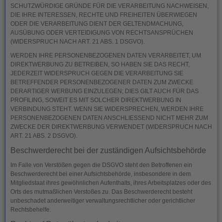
SCHUTZWÜRDIGE GRÜNDE FÜR DIE VERARBEITUNG NACHWEISEN,
DIE IHRE INTERESSEN, RECHTE UND FREIHEITEN ÜBERWIEGEN
ODER DIE VERARBEITUNG DIENT DER GELTENDMACHUNG,
AUSÜBUNG ODER VERTEIDIGUNG VON RECHTSANSPRÜCHEN
(WIDERSPRUCH NACH ART. 21 ABS. 1 DSGVO).
WERDEN IHRE PERSONENBEZOGENEN DATEN VERARBEITET, UM
DIREKTWERBUNG ZU BETREIBEN, SO HABEN SIE DAS RECHT,
JEDERZEIT WIDERSPRUCH GEGEN DIE VERARBEITUNG SIE
BETREFFENDER PERSONENBEZOGENER DATEN ZUM ZWECKE
DERARTIGER WERBUNG EINZULEGEN; DIES GILT AUCH FÜR DAS
PROFILING, SOWEIT ES MIT SOLCHER DIREKTWERBUNG IN
VERBINDUNG STEHT. WENN SIE WIDERSPRECHEN, WERDEN IHRE
PERSONENBEZOGENEN DATEN ANSCHLIESSEND NICHT MEHR ZUM
ZWECKE DER DIREKTWERBUNG VERWENDET (WIDERSPRUCH NACH
ART. 21 ABS. 2 DSGVO).
Beschwerde­recht bei der zuständigen Aufsichts­behörde
Im Falle von Verstößen gegen die DSGVO steht den Betroffenen ein
Beschwerderecht bei einer Aufsichtsbehörde, insbesondere in dem
Mitgliedstaat ihres gewöhnlichen Aufenthalts, ihres Arbeitsplatzes oder des
Orts des mutmaßlichen Verstoßes zu. Das Beschwerderecht besteht
unbeschadet anderweitiger verwaltungsrechtlicher oder gerichtlicher
Rechtsbehelfe.