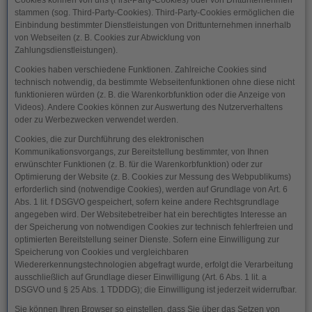
Cookies können von uns (First-Party-Cookies) oder von Drittunternehmen
stammen (sog. Third-Party-Cookies). Third-Party-Cookies ermöglichen die
Einbindung bestimmter Dienstleistungen von Drittunternehmen innerhalb
von Webseiten (z. B. Cookies zur Abwicklung von
Zahlungsdienstleistungen).
Cookies haben verschiedene Funktionen. Zahlreiche Cookies sind
technisch notwendig, da bestimmte Webseitenfunktionen ohne diese nicht
funktionieren würden (z. B. die Warenkorbfunktion oder die Anzeige von
Videos). Andere Cookies können zur Auswertung des Nutzerverhaltens
oder zu Werbezwecken verwendet werden.
Cookies, die zur Durchführung des elektronischen
Kommunikationsvorgangs, zur Bereitstellung bestimmter, von Ihnen
erwünschter Funktionen (z. B. für die Warenkorbfunktion) oder zur
Optimierung der Website (z. B. Cookies zur Messung des Webpublikums)
erforderlich sind (notwendige Cookies), werden auf Grundlage von Art. 6
Abs. 1 lit. f DSGVO gespeichert, sofern keine andere Rechtsgrundlage
angegeben wird. Der Websitebetreiber hat ein berechtigtes Interesse an
der Speicherung von notwendigen Cookies zur technisch fehlerfreien und
optimierten Bereitstellung seiner Dienste. Sofern eine Einwilligung zur
Speicherung von Cookies und vergleichbaren
Wiedererkennungstechnologien abgefragt wurde, erfolgt die Verarbeitung
ausschließlich auf Grundlage dieser Einwilligung (Art. 6 Abs. 1 lit. a
DSGVO und § 25 Abs. 1 TDDDG); die Einwilligung ist jederzeit widerrufbar.
Sie können Ihren Browser so einstellen, dass Sie über das Setzen von