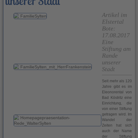
unserer Stadt
Artikel im
Elstertal
Bote:
17.08.2017
Eine
Stiftung am
Rande
unserer
Stadt
Seit mehr als 120
Jahre gibt es im
Eleonorental von
Bad Köstritz eine
Einrichtung, die
von einer Stiftung
getragen wird. Im
Wandel der
Zeiten hat sich
auch der Name
der Stiftung