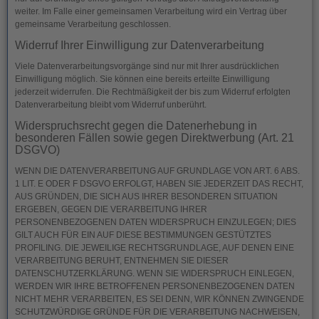
weiter. Im Falle einer gemeinsamen Verarbeitung wird ein Vertrag über
gemeinsame Verarbeitung geschlossen.
Widerruf Ihrer Einwilligung zur Datenverarbeitung
Viele Datenverarbeitungsvorgänge sind nur mit Ihrer ausdrücklichen
Einwilligung möglich. Sie können eine bereits erteilte Einwilligung
jederzeit widerrufen. Die Rechtmäßigkeit der bis zum Widerruf erfolgten
Datenverarbeitung bleibt vom Widerruf unberührt.
Widerspruchsrecht gegen die Datenerhebung in
besonderen Fällen sowie gegen Direktwerbung (Art. 21
DSGVO)
WENN DIE DATENVERARBEITUNG AUF GRUNDLAGE VON ART. 6 ABS.
1 LIT. E ODER F DSGVO ERFOLGT, HABEN SIE JEDERZEIT DAS RECHT,
AUS GRÜNDEN, DIE SICH AUS IHRER BESONDEREN SITUATION
ERGEBEN, GEGEN DIE VERARBEITUNG IHRER
PERSONENBEZOGENEN DATEN WIDERSPRUCH EINZULEGEN; DIES
GILT AUCH FÜR EIN AUF DIESE BESTIMMUNGEN GESTÜTZTES
PROFILING. DIE JEWEILIGE RECHTSGRUNDLAGE, AUF DENEN EINE
VERARBEITUNG BERUHT, ENTNEHMEN SIE DIESER
DATENSCHUTZERKLÄRUNG. WENN SIE WIDERSPRUCH EINLEGEN,
WERDEN WIR IHRE BETROFFENEN PERSONENBEZOGENEN DATEN
NICHT MEHR VERARBEITEN, ES SEI DENN, WIR KÖNNEN ZWINGENDE
SCHUTZWÜRDIGE GRÜNDE FÜR DIE VERARBEITUNG NACHWEISEN,