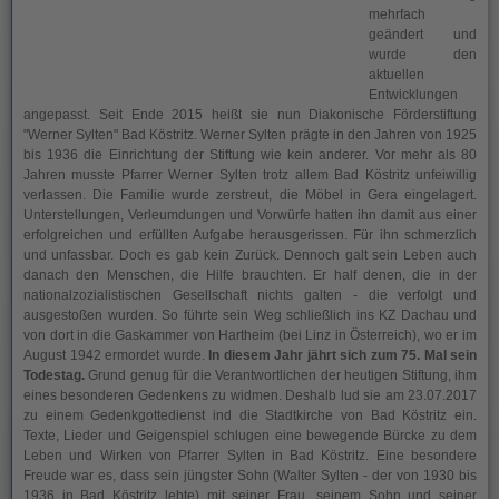
mehrfach
geändert und
wurde den
aktuellen
Entwicklungen
angepasst. Seit Ende 2015 heißt sie nun Diakonische Förderstiftung
"Werner Sylten" Bad Köstritz. Werner Sylten prägte in den Jahren von 1925
bis 1936 die Einrichtung der Stiftung wie kein anderer. Vor mehr als 80
Jahren musste Pfarrer Werner Sylten trotz allem Bad Köstritz unfeiwillig
verlassen. Die Familie wurde zerstreut, die Möbel in Gera eingelagert.
Unterstellungen, Verleumdungen und Vorwürfe hatten ihn damit aus einer
erfolgreichen und erfüllten Aufgabe herausgerissen. Für ihn schmerzlich
und unfassbar. Doch es gab kein Zurück. Dennoch galt sein Leben auch
danach den Menschen, die Hilfe brauchten. Er half denen, die in der
nationalzozialistischen Gesellschaft nichts galten - die verfolgt und
ausgestoßen wurden. So führte sein Weg schließlich ins KZ Dachau und
von dort in die Gaskammer von Hartheim (bei Linz in Österreich), wo er im
August 1942 ermordet wurde.
In diesem Jahr jährt sich zum 75. Mal sein
Todestag.
Grund genug für die Verantwortlichen der heutigen Stiftung, ihm
eines besonderen Gedenkens zu widmen. Deshalb lud sie am 23.07.2017
zu einem Gedenkgottedienst ind die Stadtkirche von Bad Köstritz ein.
Texte, Lieder und Geigenspiel schlugen eine bewegende Bürcke zu dem
Leben und Wirken von Pfarrer Sylten in Bad Köstritz. Eine besondere
Freude war es, dass sein jüngster Sohn (Walter Sylten - der von 1930 bis
1936 in Bad Köstritz lebte) mit seiner Frau, seinem Sohn und seiner