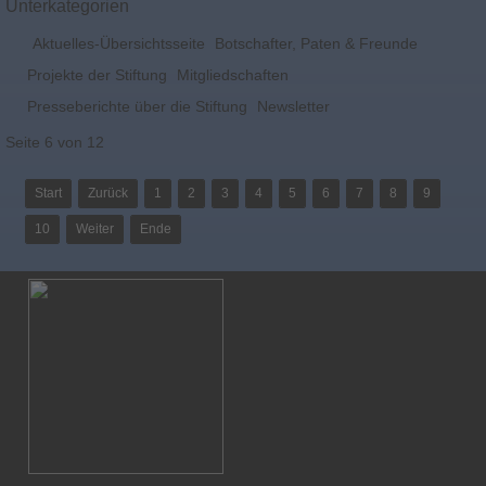
Unterkategorien
Aktuelles-Übersichtsseite
Botschafter, Paten & Freunde
Projekte der Stiftung
Mitgliedschaften
Presseberichte über die Stiftung
Newsletter
Seite 6 von 12
Start
Zurück
1
2
3
4
5
6
7
8
9
10
Weiter
Ende