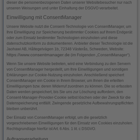
dieser die personenbezogenen Daten unserer Websitebesucher nur nach
unseren Weisungen und unter Einhaltung der DSGVO verarbeitet.
Einwilligung mit ConsentManager
Unsere Website nutzt die Consent-Technologie von ConsentManager, um
Ihre Einwilligung zur Speicherung bestimmter Cookies auf Ihrem Endgerät
oder zum Einsatz bestimmter Technologien einzuholen und diese
datenschutzkonform zu dokumentieren. Anbieter dieser Technologie ist die
Jaohawi AB, Håltegelvägen 1b, 72348 Västerås, Schweden, Website:
https://www.consentmanager.de
(im Folgenden „ConsentManager“).
Wenn Sie unsere Website betreten, wird eine Verbindung zu den Servern
von ConsentManager hergestellt, um Ihre Einwilligungen und sonstigen
Erklärungen zur Cookie-Nutzung einzuholen. Anschließend speichert
ConsentManager ein Cookie in Ihrem Browser, um Ihnen die erteilten
Einwilligungen bzw. deren Widerruf zuordnen zu können. Die so erfassten
Daten werden gespeichert, bis Sie uns zur Löschung auffordern, den
Consent-Manager-Provider-Cookie selbst löschen oder der Zweck für die
Datenspeicherung entfällt. Zwingende gesetzliche Aufbewahrungspflichten
bleiben unberührt.
Der Einsatz von ConsentManager erfolgt, um die gesetzlich
vorgeschriebenen Einwilligungen für den Einsatz von Cookies einzuholen.
Rechtsgrundlage hierfür ist Art. 6 Abs. 1 lit. c DSGVO.
Auftragsverarbeitung