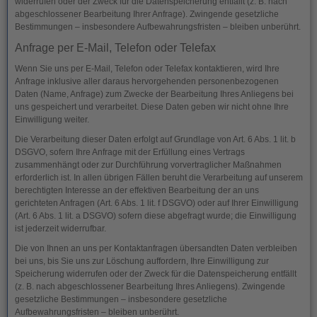
widerrufen oder der Zweck für die Datenspeicherung entfällt (z. B. nach
abgeschlossener Bearbeitung Ihrer Anfrage). Zwingende gesetzliche
Bestimmungen – insbesondere Aufbewahrungsfristen – bleiben unberührt.
Anfrage per E-Mail, Telefon oder Telefax
Wenn Sie uns per E-Mail, Telefon oder Telefax kontaktieren, wird Ihre
Anfrage inklusive aller daraus hervorgehenden personenbezogenen
Daten (Name, Anfrage) zum Zwecke der Bearbeitung Ihres Anliegens bei
uns gespeichert und verarbeitet. Diese Daten geben wir nicht ohne Ihre
Einwilligung weiter.
Die Verarbeitung dieser Daten erfolgt auf Grundlage von Art. 6 Abs. 1 lit. b
DSGVO, sofern Ihre Anfrage mit der Erfüllung eines Vertrags
zusammenhängt oder zur Durchführung vorvertraglicher Maßnahmen
erforderlich ist. In allen übrigen Fällen beruht die Verarbeitung auf unserem
berechtigten Interesse an der effektiven Bearbeitung der an uns
gerichteten Anfragen (Art. 6 Abs. 1 lit. f DSGVO) oder auf Ihrer Einwilligung
(Art. 6 Abs. 1 lit. a DSGVO) sofern diese abgefragt wurde; die Einwilligung
ist jederzeit widerrufbar.
Die von Ihnen an uns per Kontaktanfragen übersandten Daten verbleiben
bei uns, bis Sie uns zur Löschung auffordern, Ihre Einwilligung zur
Speicherung widerrufen oder der Zweck für die Datenspeicherung entfällt
(z. B. nach abgeschlossener Bearbeitung Ihres Anliegens). Zwingende
gesetzliche Bestimmungen – insbesondere gesetzliche
Aufbewahrungsfristen – bleiben unberührt.