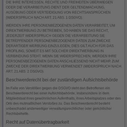
DIE IHRE INTERESSEN, RECHTE UND FREIHEITEN ÜBERWIEGEN
ODER DIE VERARBEITUNG DIENT DER GELTENDMACHUNG,
AUSÜBUNG ODER VERTEIDIGUNG VON RECHTSANSPRÜCHEN
(WIDERSPRUCH NACH ART. 21 ABS. 1 DSGVO).
WERDEN IHRE PERSONENBEZOGENEN DATEN VERARBEITET, UM
DIREKTWERBUNG ZU BETREIBEN, SO HABEN SIE DAS RECHT,
JEDERZEIT WIDERSPRUCH GEGEN DIE VERARBEITUNG SIE
BETREFFENDER PERSONENBEZOGENER DATEN ZUM ZWECKE
DERARTIGER WERBUNG EINZULEGEN; DIES GILT AUCH FÜR DAS
PROFILING, SOWEIT ES MIT SOLCHER DIREKTWERBUNG IN
VERBINDUNG STEHT. WENN SIE WIDERSPRECHEN, WERDEN IHRE
PERSONENBEZOGENEN DATEN ANSCHLIESSEND NICHT MEHR ZUM
ZWECKE DER DIREKTWERBUNG VERWENDET (WIDERSPRUCH NACH
ART. 21 ABS. 2 DSGVO).
Beschwerde­recht bei der zuständigen Aufsichts­behörde
Im Falle von Verstößen gegen die DSGVO steht den Betroffenen ein
Beschwerderecht bei einer Aufsichtsbehörde, insbesondere in dem
Mitgliedstaat ihres gewöhnlichen Aufenthalts, ihres Arbeitsplatzes oder des
Orts des mutmaßlichen Verstoßes zu. Das Beschwerderecht besteht
unbeschadet anderweitiger verwaltungsrechtlicher oder gerichtlicher
Rechtsbehelfe.
Recht auf Daten­übertrag­barkeit