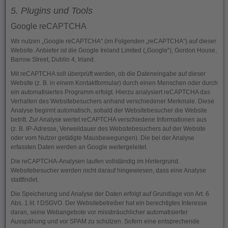
5. Plugins und Tools
Google reCAPTCHA
Wir nutzen „Google reCAPTCHA“ (im Folgenden „reCAPTCHA“) auf dieser
Website. Anbieter ist die Google Ireland Limited („Google“), Gordon House,
Barrow Street, Dublin 4, Irland.
Mit reCAPTCHA soll überprüft werden, ob die Dateneingabe auf dieser
Website (z. B. in einem Kontaktformular) durch einen Menschen oder durch
ein automatisiertes Programm erfolgt. Hierzu analysiert reCAPTCHA das
Verhalten des Websitebesuchers anhand verschiedener Merkmale. Diese
Analyse beginnt automatisch, sobald der Websitebesucher die Website
betritt. Zur Analyse wertet reCAPTCHA verschiedene Informationen aus
(z. B. IP-Adresse, Verweildauer des Websitebesuchers auf der Website
oder vom Nutzer getätigte Mausbewegungen). Die bei der Analyse
erfassten Daten werden an Google weitergeleitet.
Die reCAPTCHA-Analysen laufen vollständig im Hintergrund.
Websitebesucher werden nicht darauf hingewiesen, dass eine Analyse
stattfindet.
Die Speicherung und Analyse der Daten erfolgt auf Grundlage von Art. 6
Abs. 1 lit. f DSGVO. Der Websitebetreiber hat ein berechtigtes Interesse
daran, seine Webangebote vor missbräuchlicher automatisierter
Ausspähung und vor SPAM zu schützen. Sofern eine entsprechende