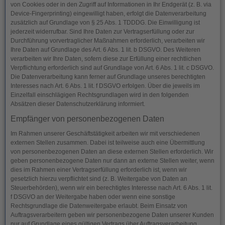
von Cookies oder in den Zugriff auf Informationen in Ihr Endgerät (z. B. via
Device-Fingerprinting) eingewilligt haben, erfolgt die Datenverarbeitung
zusätzlich auf Grundlage von § 25 Abs. 1 TDDDG. Die Einwilligung ist
jederzeit widerrufbar. Sind Ihre Daten zur Vertragserfüllung oder zur
Durchführung vorvertraglicher Maßnahmen erforderlich, verarbeiten wir
Ihre Daten auf Grundlage des Art. 6 Abs. 1 lit. b DSGVO. Des Weiteren
verarbeiten wir Ihre Daten, sofern diese zur Erfüllung einer rechtlichen
Verpflichtung erforderlich sind auf Grundlage von Art. 6 Abs. 1 lit. c DSGVO.
Die Datenverarbeitung kann ferner auf Grundlage unseres berechtigten
Interesses nach Art. 6 Abs. 1 lit. f DSGVO erfolgen. Über die jeweils im
Einzelfall einschlägigen Rechtsgrundlagen wird in den folgenden
Absätzen dieser Datenschutzerklärung informiert.
Empfänger von personenbezogenen Daten
Im Rahmen unserer Geschäftstätigkeit arbeiten wir mit verschiedenen
externen Stellen zusammen. Dabei ist teilweise auch eine Übermittlung
von personenbezogenen Daten an diese externen Stellen erforderlich. Wir
geben personenbezogene Daten nur dann an externe Stellen weiter, wenn
dies im Rahmen einer Vertragserfüllung erforderlich ist, wenn wir
gesetzlich hierzu verpflichtet sind (z. B. Weitergabe von Daten an
Steuerbehörden), wenn wir ein berechtigtes Interesse nach Art. 6 Abs. 1 lit.
f DSGVO an der Weitergabe haben oder wenn eine sonstige
Rechtsgrundlage die Datenweitergabe erlaubt. Beim Einsatz von
Auftragsverarbeitern geben wir personenbezogene Daten unserer Kunden
nur auf Grundlage eines gültigen Vertrags über Auftragsverarbeitung