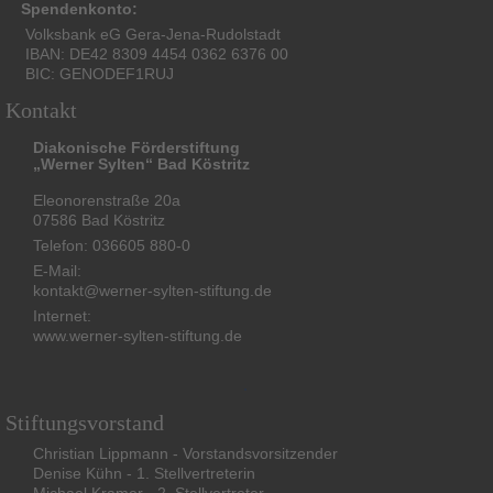
Spendenkonto:
Volksbank eG Gera-Jena-Rudolstadt
IBAN: DE42 8309 4454 0362 6376 00
BIC: GENODEF1RUJ
Kontakt
Diakonische Förderstiftung
„Werner Sylten“ Bad Köstritz
Eleonorenstraße 20a
07586 Bad Köstritz
Telefon: 036605 880-0
E-Mail:
kontakt@werner-sylten-stiftung.de
Internet:
www.werner-sylten-stiftung.de
Stiftungsvorstand
Christian Lippmann - Vorstandsvorsitzender
Denise Kühn - 1. Stellvertreterin
Michael Kramer - 2. Stellvertreter