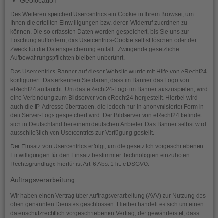
Geolocation
Des Weiteren speichert Usercentrics ein Cookie in Ihrem Browser, um
Ihnen die erteilten Einwilligungen bzw. deren Widerruf zuordnen zu
können. Die so erfassten Daten werden gespeichert, bis Sie uns zur
Löschung auffordern, das Usercentrics-Cookie selbst löschen oder der
Zweck für die Datenspeicherung entfällt. Zwingende gesetzliche
Aufbewahrungspflichten bleiben unberührt.
Das Usercentrics-Banner auf dieser Website wurde mit Hilfe von eRecht24
konfiguriert. Das erkennen Sie daran, dass im Banner das Logo von
eRecht24 auftaucht. Um das eRecht24-Logo im Banner auszuspielen, wird
eine Verbindung zum Bildserver von eRecht24 hergestellt. Hierbei wird
auch die IP-Adresse übertragen, die jedoch nur in anonymisierter Form in
den Server-Logs gespeichert wird. Der Bildserver von eRecht24 befindet
sich in Deutschland bei einem deutschen Anbieter. Das Banner selbst wird
ausschließlich von Usercentrics zur Verfügung gestellt.
Der Einsatz von Usercentrics erfolgt, um die gesetzlich vorgeschriebenen
Einwilligungen für den Einsatz bestimmter Technologien einzuholen.
Rechtsgrundlage hierfür ist Art. 6 Abs. 1 lit. c DSGVO.
Auftragsverarbeitung
Wir haben einen Vertrag über Auftragsverarbeitung (AVV) zur Nutzung des
oben genannten Dienstes geschlossen. Hierbei handelt es sich um einen
datenschutzrechtlich vorgeschriebenen Vertrag, der gewährleistet, dass