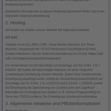
ausgewertet werden. Das geschieht vor allem mit sogenannten
Analyseprogrammen.
Detaillierte Informationen zu diesen Analyseprogrammen finden Sie in der
folgenden Datenschutzerklärung.
2. Hosting
Wir hosten die Inhalte unserer Website bei folgendem Anbieter:
All-Inkl
Anbieter ist die ALL-INKL.COM - Neue Medien Münnich, Inh. René
Münnich, Hauptstraße 68, 02742 Friedersdorf (nachfolgend All-Inkl).
https://all-
Details entnehmen Sie der Datenschutzerklärung von All-Inkl:
inkl.com/datenschutzinformationen/
.
Die Verwendung von All-Inkl erfolgt auf Grundlage von Art. 6 Abs. 1 lit. f
DSGVO. Wir haben ein berechtigtes Interesse an einer möglichst
zuverlässigen Darstellung unserer Website. Sofern eine entsprechende
Einwilligung abgefragt wurde, erfolgt die Verarbeitung ausschließlich auf
Grundlage von Art. 6 Abs. 1 lit. a DSGVO und § 25 Abs. 1 TDDDG, soweit
die Einwilligung die Speicherung von Cookies oder den Zugriff auf
Informationen im Endgerät des Nutzers (z. B. Device-Fingerprinting) im
Sinne des TDDDG umfasst. Die Einwilligung ist jederzeit widerrufbar.
3. Allgemeine Hinweise und Pflicht­informationen