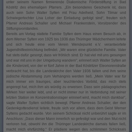
unter seinem Namen firmierende Diakonische Förderstiftung in Bad
Köstritz des ehemaligen Pfarrers. „Ein besonderes Geschenk ist, dass
auch sein Sohn Walter Sylten mit Frau Adelheid, Sohn Tilmar und
Schwiegertochter Lisa Loher der Einladung gefolgt sind“, freuten sich
Pfarrer Andreas Schaller und Michael Frankenstein, Vorsitzender des
Stiftungsvorstandes.
Bereits am Vortag stattete Familie Sylten dem Haus einen Besuch ab, in
dem Werner Sylten von 1925 bis 1936 das Thüringer Mädchenheim leitete
und sich heute eine vom Verein Wendepunkt e.V. verantwortete
Jugendhilfeeinrichtung befindet. „Wir waren eine glückliche Familie. Vater
hat stets dafür gesorgt, dass wir fröhlich sind. Er hat viel mit uns gesungen
und war mit uns in der Umgebung wandern“, erinnert sich Walter Sylten an
die Kinderzeit, von der er fünf Jahre in der Bad Köstritzer Eleonorenstraße
verbracht hat, bis die Landeskirche den Vater 1936 fallen und ihm seine
jüdische Abstammung zum Verhängnis werden ließ. „Mein Vater war für
mich immer ein trauriges, aber leuchtendes Vorbild, das mich stets
angeregt hat, mich ihm als würdig zu erweisen. Dass sein pädagogisches
Wirken hier weiter lebt, und er nicht immer nur in Verbindung mit seiner
letzten Station im Konzentrationslager erinnert wird, macht mich dankbar“,
sagte Walter Sylten sichtlich bewegt. Pfarrer Andreas Schaller, der den
Gedenkgottesdienst leitete, freute sich vor allem, dass dem Geist Werner
Syltens gedacht wurde. Von seinem Schicksal nicht unberührt sagte er im
Anschluss: „Dass dieser Mann innerlich so gefestigt war und den Mut nicht
verloren hat, obwohl ihn die Thüringer Landeskirche damals fallen ließ,
macht mich ehrfürchtig.“ Er plädiere wegen des schlimmen Schicksals