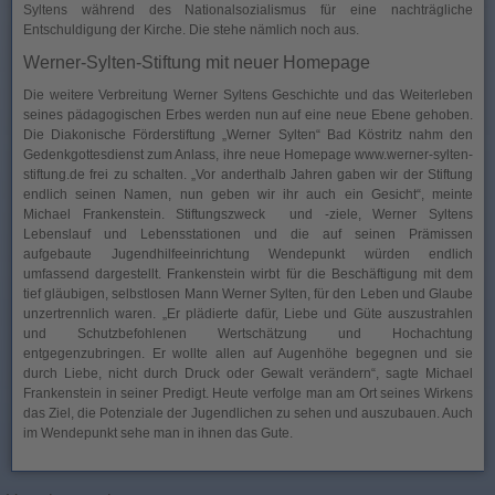
Syltens während des Nationalsozialismus für eine nachträgliche
Entschuldigung der Kirche. Die stehe nämlich noch aus.
Werner-Sylten-Stiftung mit neuer Homepage
Die weitere Verbreitung Werner Syltens Geschichte und das Weiterleben
seines pädagogischen Erbes werden nun auf eine neue Ebene gehoben.
Die Diakonische Förderstiftung „Werner Sylten“ Bad Köstritz nahm den
Gedenkgottesdienst zum Anlass, ihre neue Homepage www.werner-sylten-
stiftung.de frei zu schalten. „Vor anderthalb Jahren gaben wir der Stiftung
endlich seinen Namen, nun geben wir ihr auch ein Gesicht“, meinte
Michael Frankenstein. Stiftungszweck und -ziele, Werner Syltens
Lebenslauf und Lebensstationen und die auf seinen Prämissen
aufgebaute Jugendhilfeeinrichtung Wendepunkt würden endlich
umfassend dargestellt. Frankenstein wirbt für die Beschäftigung mit dem
tief gläubigen, selbstlosen Mann Werner Sylten, für den Leben und Glaube
unzertrennlich waren. „Er plädierte dafür, Liebe und Güte auszustrahlen
und Schutzbefohlenen Wertschätzung und Hochachtung
entgegenzubringen. Er wollte allen auf Augenhöhe begegnen und sie
durch Liebe, nicht durch Druck oder Gewalt verändern“, sagte Michael
Frankenstein in seiner Predigt. Heute verfolge man am Ort seines Wirkens
das Ziel, die Potenziale der Jugendlichen zu sehen und auszubauen. Auch
im Wendepunkt sehe man in ihnen das Gute.