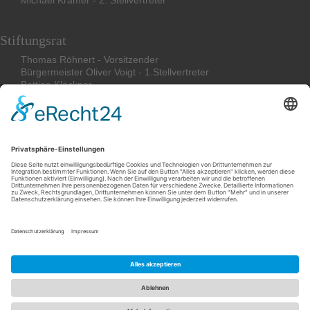
Stiftungsrat
Thomas Röhnert - Vorsitzender
Bürgermeister Oliver Voigt - 1.Stellvertreter
Bettina
Klöckner
Friederike Böcher
Stephan Magirius
Impressum
Datenschutzerklärung