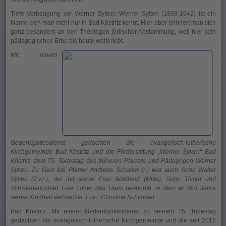
Tiefe Verbeugung vor Werner Sylten: Werner Sylten (1893-1942) ist ein
Name, den man nicht nur in Bad Köstritz kennt. Hier aber erinnert man sich
ganz besonders an den Theologen jüdischer Abstammung, weil hier sein
pädagogisches Erbe bis heute weiterlebt.
Mit einem
Gedenkgottesdienst gedachten die evangelisch-lutherische
Kirchgemeinde Bad Köstritz und die Förderstiftung „Werner Sylten“ Bad
Köstritz dem 75. Todestag des früheren Pfarrers und Pädagogen Werner
Sylten. Zu Gast bei Pfarrer Andreas Schaller (r.) war auch Sohn Walter
Sylten (2.v.r.), der mit seiner Frau Adelheid (Mitte), Sohn Tilmar und
Schwiegertochter Lisa Loher das Haus besuchte, in dem er fünf Jahre
seiner Kindheit verbrachte. Foto: Christine Schimmel
Bad Köstritz. Mit einem Gedenkgottesdienst zu seinem 75. Todestag
gedachten die evangelisch-lutherische Kirchgemeinde und die seit 2015